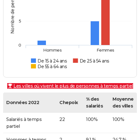
Nombre de personnes
5
0
Hommes
Femmes
De 15 à 24 ans
De 25 à 54 ans
De 55 à 64 ans
Les villes où vivent le plus de personnes à temps partiel
% des
Moyenne
Données 2022
Chepoix
salariés
des villes
Salariés à temps
22
100%
100%
partiel
Hommes à temps
2
9,1 %
24,7 %