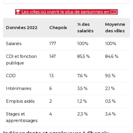
Les villes où vivent le plus de personnes en CDI
% des
Moyenne
Données 2022
Chepoix
salariés
des villes
Salariés
177
100%
100%
CDI et fonction
147
85,5 %
84,6 %
publique
CDD
13
7,6 %
9,5 %
Intérimaires
6
3,5 %
2,1 %
Emplois aidés
2
1,2 %
0,5 %
Stages et
4
2,3 %
3,4 %
apprentissages