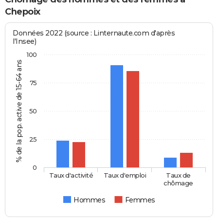
Chepoix
Données 2022 (source : Linternaute.com d'après
l'Insee)
100
% de la pop. active de 15-64 ans
75
50
25
0
Taux d'activité
Taux d'emploi
Taux de
chômage
Hommes
Femmes