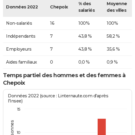
% des
Moyenne
Données 2022
Chepoix
salariés
des villes
Non-salariés
16
100%
100%
Indépendants
7
43,8 %
58,2 %
Employeurs
7
43,8 %
35,6 %
Aides familiaux
0
0,0 %
0,9 %
Temps partiel des hommes et des femmes à
Chepoix
Données 2022 (source : Linternaute.com d'après
l'Insee)
15
10