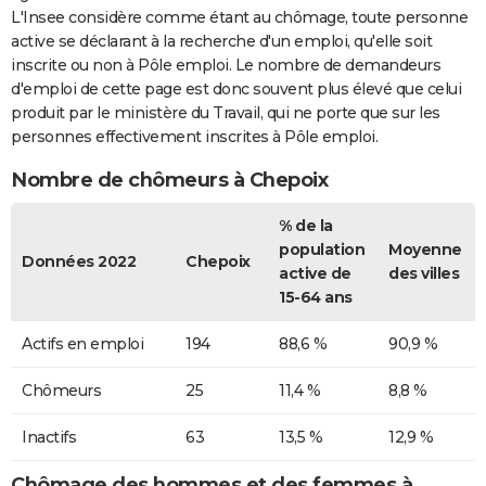
L'Insee considère comme étant au chômage, toute personne
active se déclarant à la recherche d'un emploi, qu'elle soit
inscrite ou non à Pôle emploi. Le nombre de demandeurs
d'emploi de cette page est donc souvent plus élevé que celui
produit par le ministère du Travail, qui ne porte que sur les
personnes effectivement inscrites à Pôle emploi.
Nombre de chômeurs à Chepoix
% de la
population
Moyenne
Données 2022
Chepoix
active de
des villes
15-64 ans
Actifs en emploi
194
88,6 %
90,9 %
Chômeurs
25
11,4 %
8,8 %
Inactifs
63
13,5 %
12,9 %
Chômage des hommes et des femmes à