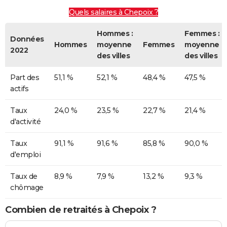
Quels salaires à Chepoix ?
Hommes :
Femmes :
Données
Hommes
moyenne
Femmes
moyenne
2022
des villes
des villes
Part des
51,1 %
52,1 %
48,4 %
47,5 %
actifs
Taux
24,0 %
23,5 %
22,7 %
21,4 %
d'activité
Taux
91,1 %
91,6 %
85,8 %
90,0 %
d'emploi
Taux de
8,9 %
7,9 %
13,2 %
9,3 %
chômage
Combien de retraités à Chepoix ?