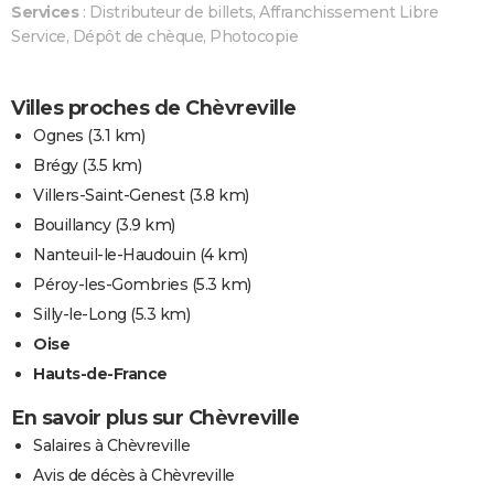
Services
: Distributeur de billets, Affranchissement Libre
Service, Dépôt de chèque, Photocopie
Villes proches de Chèvreville
Ognes
(3.1 km)
Brégy
(3.5 km)
Villers-Saint-Genest
(3.8 km)
Bouillancy
(3.9 km)
Nanteuil-le-Haudouin
(4 km)
Péroy-les-Gombries
(5.3 km)
Silly-le-Long
(5.3 km)
Oise
Hauts-de-France
En savoir plus sur Chèvreville
Salaires à Chèvreville
Avis de décès à Chèvreville