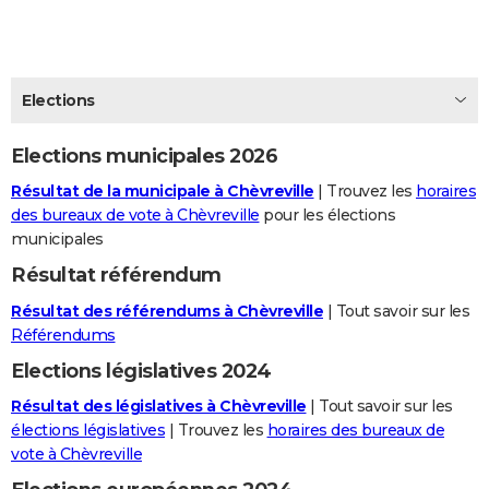
City break
Voyage de noces
Climat
Destinations
Voyage nature
Forum
+
PHOTO
GUIDES D'ACHAT
Elections
BONS PLANS
Elections municipales 2026
CARTE DE VOEUX
Résultat de la municipale à Chèvreville
| Trouvez les
horaires
Carte Bonne année
Carte Pâques
Carte de Noël
Carte Saint-Valentin
Carte d'anniversaire
DICTIONNAIRE
des bureaux de vote à Chèvreville
pour les élections
municipales
Biographies
Expressions
Dictionnaire
Citations
Proverbes
PROGRAMME TV
Résultat référendum
COPAINS D'AVANT
Résultat des référendums à Chèvreville
| Tout savoir sur les
Se connecter
Collèges
Universités
Service militaire
S'inscrire
Lycées
Primaires
Entreprises
Avis de recherche
Référendums
AVIS DE DÉCÈS
Elections législatives 2024
FORUM
Résultat des législatives à Chèvreville
| Tout savoir sur les
Lifestyle
Sport
Television
Cinema
Bricolage
Culture
Auto
Voyage
élections législatives
| Trouvez les
horaires des bureaux de
vote à Chèvreville