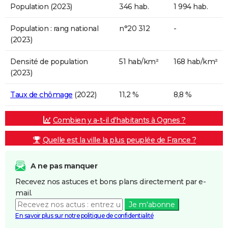
Population (2023)
346 hab.
1 994 hab.
Population : rang national
n°20 312
-
(2023)
Densité de population
51 hab/km²
168 hab/km²
(2023)
Taux de chômage
(2022)
11,2 %
8,8 %
Combien y a-t-il d'habitants à Ognes ?
Quelle est la ville la plus peuplée de France ?
A ne pas manquer
Recevez nos astuces et bons plans directement par e-
mail.
Je m'abonne
En savoir plus sur notre politique de confidentialité