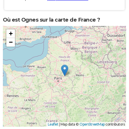
Où est Ognes sur la carte de France ?
+
−
Leaflet
|
Map data ©
OpenStreetMap
contributors