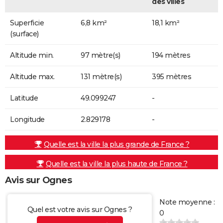
des villes
Superficie
6,8 km²
18,1 km²
(surface)
Altitude min.
97 mètre(s)
194 mètres
Altitude max.
131 mètre(s)
395 mètres
Latitude
49.099247
-
Longitude
2.829178
-
Quelle est la ville la plus grande de France ?
Quelle est la ville la plus haute de France ?
Avis sur Ognes
Note moyenne :
Quel est votre avis sur Ognes ?
0