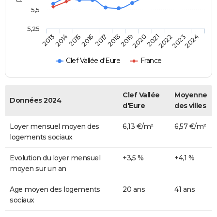
5,5
5,25
2014
2017
2020
2023
2015
2018
2021
2024
2013
2016
2019
2022
Clef Vallée d'Eure
France
Clef Vallée
Moyenne
Données 2024
d'Eure
des villes
Loyer mensuel moyen des
6,13 €/m²
6,57 €/m²
logements sociaux
Evolution du loyer mensuel
+3,5 %
+4,1 %
moyen sur un an
Age moyen des logements
20 ans
41 ans
sociaux