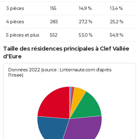
3 pièces
155
14,9 %
13,4 %
4 pièces
283
27,2 %
25,2 %
5 pièces et plus
552
53,0 %
54,9 %
Taille des résidences principales à Clef Vallée
d'Eure
Données 2022 (source : Linternaute.com d'après
l'Insee)