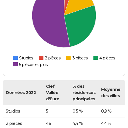
Studios
2 pièces
3 pièces
4 pièces
5 pièces et plus
Clef
% des
Moyenne
Données 2022
Vallée
résidences
des villes
d'Eure
principales
Studios
5
0,5 %
0,9 %
2 pièces
46
4,4 %
4,4 %