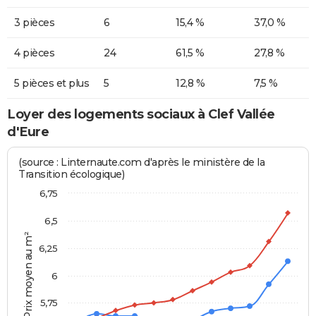
3 pièces
6
15,4 %
37,0 %
4 pièces
24
61,5 %
27,8 %
5 pièces et plus
5
12,8 %
7,5 %
Loyer des logements sociaux à Clef Vallée
d'Eure
(source : Linternaute.com d'après le ministère de la
Transition écologique)
6,75
6,5
Prix moyen au m²
6,25
6
5,75