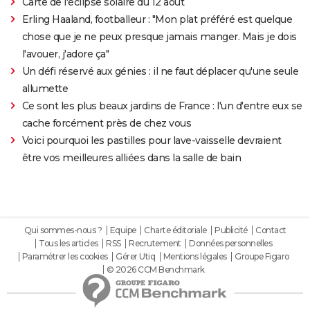
Carte de l'éclipse solaire du 12 août
Erling Haaland, footballeur : "Mon plat préféré est quelque
chose que je ne peux presque jamais manger. Mais je dois
l'avouer, j'adore ça"
Un défi réservé aux génies : il ne faut déplacer qu'une seule
allumette
Ce sont les plus beaux jardins de France : l'un d'entre eux se
cache forcément près de chez vous
Voici pourquoi les pastilles pour lave-vaisselle devraient
être vos meilleures alliées dans la salle de bain
Qui sommes-nous ?
Equipe
Charte éditoriale
Publicité
Contact
Tous les articles
RSS
Recrutement
Données personnelles
Paramétrer les cookies
Gérer Utiq
Mentions légales
Groupe Figaro
© 2026 CCM Benchmark