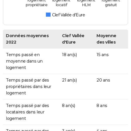
propriétaire
locatif
HLM
gratuit
Clef Vallée d'Eure
Données moyennes
Clef Vallée
Moyenne
2022
d'Eure
des villes
Temps passé en
18 an(s)
15 ans
moyenne dans un
logement
Temps passé par des
21 an(s)
20 ans
propriétaires dans leur
logement
Temps passé par des
8 an(s)
8 ans
locataires dans leur
logement
Temps passé par des
3 an(s)
4 ans