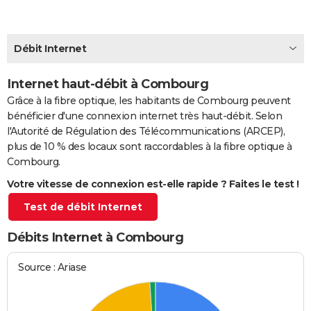
City break
Voyage de noces
Climat
Destinations
Voyage nature
Forum
+
PHOTO
GUIDES D'ACHAT
Débit Internet
BONS PLANS
Internet haut-débit à Combourg
Grâce à la fibre optique, les habitants de Combourg peuvent
CARTE DE VOEUX
bénéficier d'une connexion internet très haut-débit. Selon
Carte Bonne année
Carte Pâques
Carte de Noël
Carte Saint-Valentin
Carte d'anniversaire
DICTIONNAIRE
l'Autorité de Régulation des Télécommunications (ARCEP),
plus de 10 % des locaux sont raccordables à la fibre optique à
Biographies
Expressions
Dictionnaire
Citations
Proverbes
PROGRAMME TV
Combourg.
Votre vitesse de connexion est-elle rapide ? Faites le test !
COPAINS D'AVANT
Test de débit Internet
Se connecter
Collèges
Universités
Service militaire
S'inscrire
Lycées
Primaires
Entreprises
Avis de recherche
AVIS DE DÉCÈS
Débits Internet à Combourg
FORUM
Lifestyle
Sport
Television
Cinema
Bricolage
Culture
Auto
Voyage
Source : Ariase