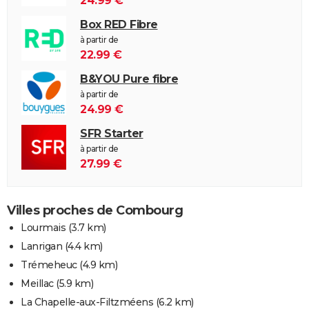
24.99 €
Box RED Fibre
à partir de
22.99 €
B&YOU Pure fibre
à partir de
24.99 €
SFR Starter
à partir de
27.99 €
Villes proches de Combourg
Lourmais
(3.7 km)
Lanrigan
(4.4 km)
Trémeheuc
(4.9 km)
Meillac
(5.9 km)
La Chapelle-aux-Filtzméens
(6.2 km)