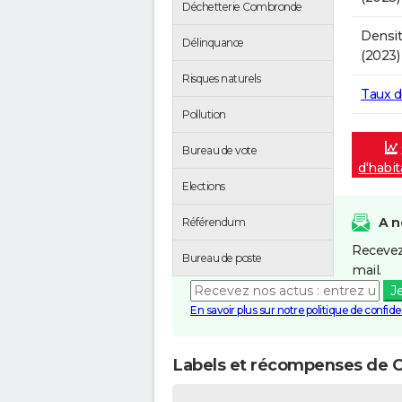
Déchetterie Combronde
Densit
Délinquance
(2023)
Risques naturels
Taux 
Pollution
Bureau de vote
d'habi
Elections
A n
Référendum
Recevez
Bureau de poste
mail.
J
En savoir plus sur notre politique de confiden
Labels et récompenses de