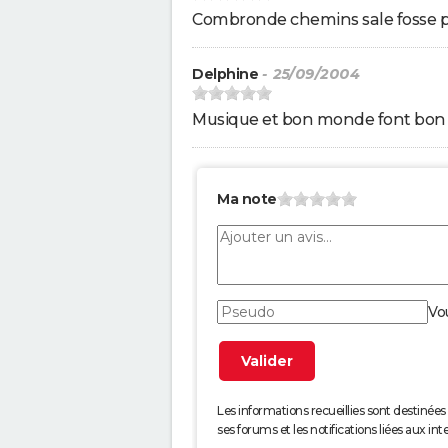
Combronde chemins sale fosse p
Delphine
- 25/09/2004
Musique et bon monde font bon 
Ma note
Vo
Les informations recueillies sont desti
ses forums et les notifications liées aux int