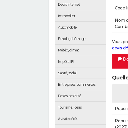
Débit Internet
Code 
Immobilier
Nom de
Combro
Automobile
Emploi, chômage
Vous pr
devis 
Météo, climat
Do
Impôts, IFI
Santé, social
Quell
Entreprises, commerces
Ecoles, scolarité
Tourisme, loisirs
Popula
Avis de décès
Popula
(2023)