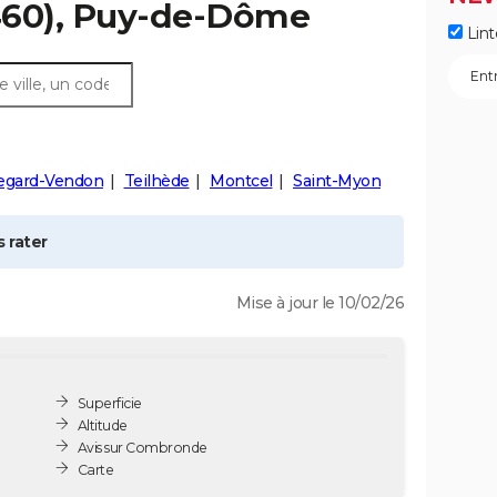
60), Puy-de-Dôme
Lint
egard-Vendon
Teilhède
Montcel
Saint-Myon
 rater
Mise à jour le 10/02/26
Superficie
Altitude
Avis sur Combronde
Carte