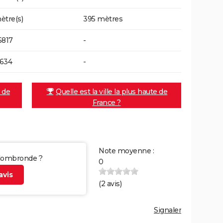
ètre(s)
395 mètres
5817
-
634
-
e de
Quelle est la ville la plus haute de
France ?
Note moyenne :
r Combronde ?
0
vis
(
2
avis)
Signaler