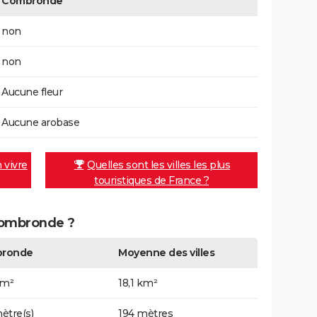
Combronde
non
non
Aucune fleur
Aucune arobase
n vivre
Quelles sont les villes les plus
touristiques de France ?
 Combronde ?
ronde
Moyenne des villes
km²
18,1 km²
ètre(s)
194 mètres