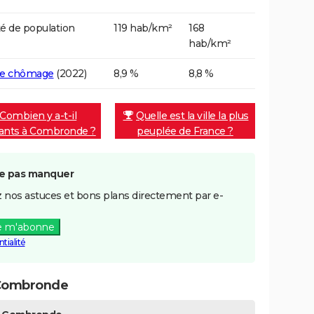
é de population
119 hab/km²
168
hab/km²
de chômage
(2022)
8,9 %
8,8 %
Combien y a-t-il
Quelle est la ville la plus
tants à Combronde ?
peuplée de France ?
e pas manquer
 nos astuces et bons plans directement par e-
e m'abonne
tialité
 Combronde