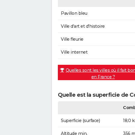
Pavillon bleu
Ville d'art et d'histoire
Ville fleurie
Ville internet
Quelles sont les villes où il fait bo
en France ?
Quelle est la superficie de
Comb
Superficie (surface)
18,0 
Altitude min.
356 m