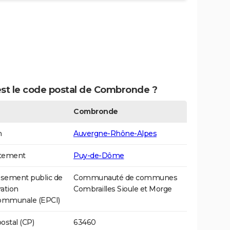
est le code postal de Combronde ?
Combronde
n
Auvergne-Rhône-Alpes
tement
Puy-de-Dôme
ssement public de
Communauté de communes
ation
Combrailles Sioule et Morge
communale (EPCI)
ostal (CP)
63460