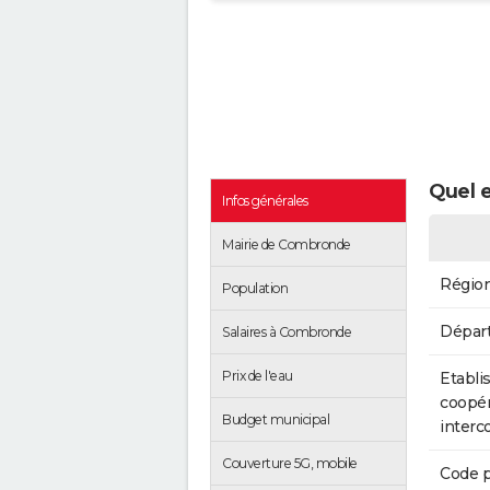
Quel 
Infos générales
Mairie de Combronde
Régio
Population
Dépar
Salaires à Combronde
Prix de l'eau
Etabli
coopér
Budget municipal
inter
Couverture 5G, mobile
Code p