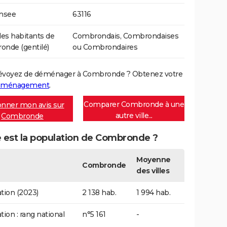
Insee
63116
s habitants de
Combrondais, Combrondaises
nde (gentilé)
ou Combrondaires
évoyez de déménager à Combronde ? Obtenez votre
déménagement
.
Comparer Combronde à une
nner mon avis sur
autre ville...
Combronde
e est la population de Combronde ?
Moyenne
Combronde
des villes
tion (2023)
2 138 hab.
1 994 hab.
tion : rang national
n°5 161
-