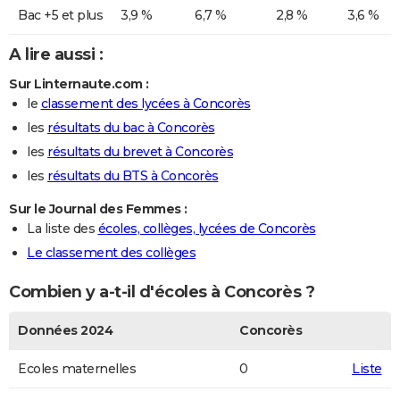
Bac +5 et plus
3,9 %
6,7 %
2,8 %
3,6 %
A lire aussi :
Sur Linternaute.com :
le
classement des lycées à Concorès
les
résultats du bac à Concorès
les
résultats du brevet à Concorès
les
résultats du BTS à Concorès
Sur le Journal des Femmes :
La liste des
écoles, collèges, lycées de Concorès
Le classement des collèges
Combien y a-t-il d'écoles à Concorès ?
Données 2024
Concorès
Ecoles maternelles
0
Liste