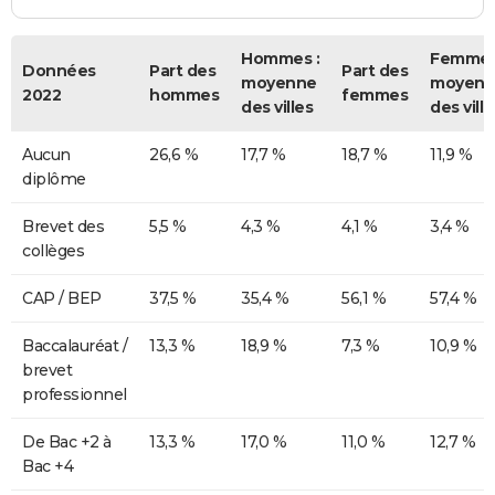
Hommes :
Femmes
Données
Part des
Part des
moyenne
moyenn
2022
hommes
femmes
des villes
des ville
Aucun
26,6 %
17,7 %
18,7 %
11,9 %
diplôme
Brevet des
5,5 %
4,3 %
4,1 %
3,4 %
collèges
CAP / BEP
37,5 %
35,4 %
56,1 %
57,4 %
Baccalauréat /
13,3 %
18,9 %
7,3 %
10,9 %
brevet
professionnel
De Bac +2 à
13,3 %
17,0 %
11,0 %
12,7 %
Bac +4