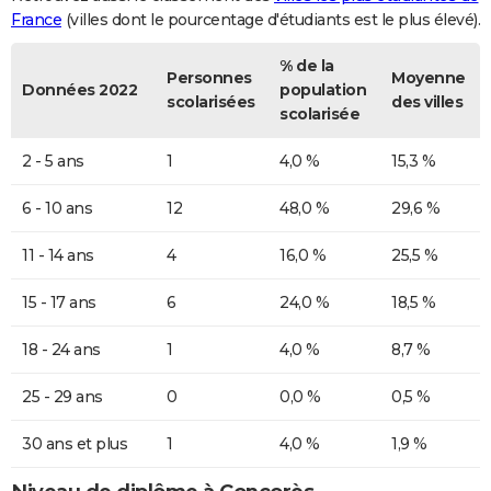
France
(villes dont le pourcentage d'étudiants est le plus élevé).
% de la
Personnes
Moyenne
Données 2022
population
scolarisées
des villes
scolarisée
2 - 5 ans
1
4,0 %
15,3 %
6 - 10 ans
12
48,0 %
29,6 %
11 - 14 ans
4
16,0 %
25,5 %
15 - 17 ans
6
24,0 %
18,5 %
18 - 24 ans
1
4,0 %
8,7 %
25 - 29 ans
0
0,0 %
0,5 %
30 ans et plus
1
4,0 %
1,9 %