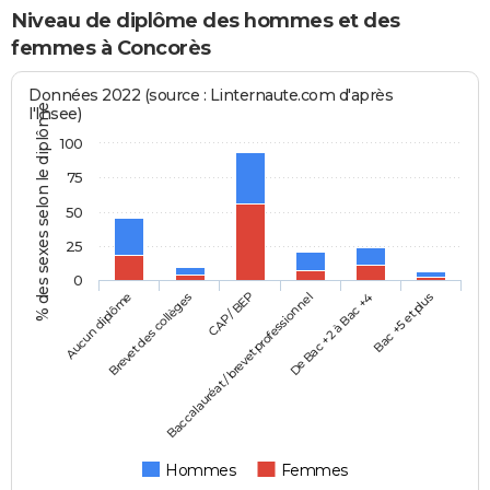
Niveau de diplôme des hommes et des
femmes à Concorès
Données 2022 (source : Linternaute.com d'après
% des sexes selon le diplôme
l'Insee)
100
75
50
25
0
Aucun diplôme
Baccalauréat / brevet professionnel
CAP / BEP
Bac +5 et plus
Brevet des collèges
De Bac +2 à Bac +4
Hommes
Femmes