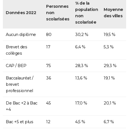
% de la
Personnes
population
Moyenne
Données 2022
non
non
des villes
scolarisées
scolarisée
Aucun diplôme
80
30,2 %
19,5 %
Brevet des
17
6,4 %
5,3 %
collèges
CAP / BEP
75
28,3 %
29,3 %
Baccalauréat /
36
13,6 %
19,1 %
brevet
professionnel
De Bac +2 à Bac
45
17,0 %
20,1 %
+4
Bac +5 et plus
12
4,5 %
6,7 %