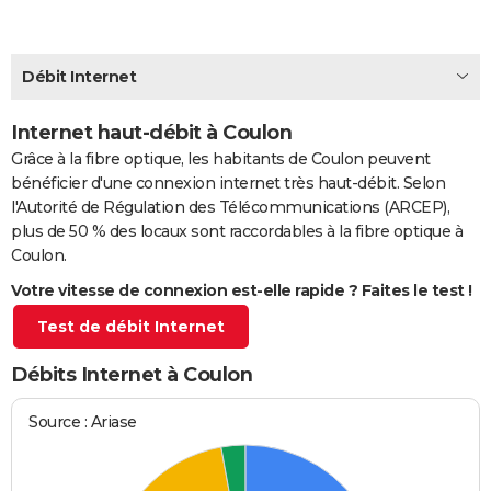
City break
Voyage de noces
Climat
Destinations
Voyage nature
Forum
+
PHOTO
GUIDES D'ACHAT
Débit Internet
BONS PLANS
Internet haut-débit à Coulon
Grâce à la fibre optique, les habitants de Coulon peuvent
CARTE DE VOEUX
bénéficier d'une connexion internet très haut-débit. Selon
Carte Bonne année
Carte Pâques
Carte de Noël
Carte Saint-Valentin
Carte d'anniversaire
DICTIONNAIRE
l'Autorité de Régulation des Télécommunications (ARCEP),
plus de 50 % des locaux sont raccordables à la fibre optique à
Biographies
Expressions
Dictionnaire
Citations
Proverbes
PROGRAMME TV
Coulon.
Votre vitesse de connexion est-elle rapide ? Faites le test !
COPAINS D'AVANT
Test de débit Internet
Se connecter
Collèges
Universités
Service militaire
S'inscrire
Lycées
Primaires
Entreprises
Avis de recherche
AVIS DE DÉCÈS
Débits Internet à Coulon
FORUM
Lifestyle
Sport
Television
Cinema
Bricolage
Culture
Auto
Voyage
Source : Ariase