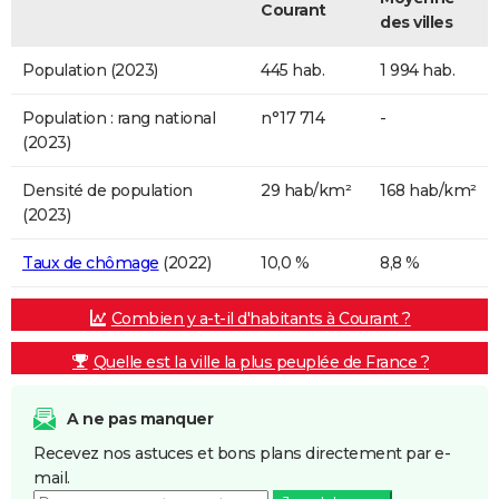
Courant
des villes
Population (2023)
445 hab.
1 994 hab.
Population : rang national
n°17 714
-
(2023)
Densité de population
29 hab/km²
168 hab/km²
(2023)
Taux de chômage
(2022)
10,0 %
8,8 %
Combien y a-t-il d'habitants à Courant ?
Quelle est la ville la plus peuplée de France ?
A ne pas manquer
Recevez nos astuces et bons plans directement par e-
mail.