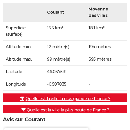
Moyenne
Courant
des villes
Superficie
15,5 km²
18,1 km²
(surface)
Altitude min.
12 mètre(s)
194 mètres
Altitude max.
99 mètre(s)
395 mètres
Latitude
46.037531
-
Longitude
-0.587835
-
Quelle est la ville la plus grande de France ?
Quelle est la ville la plus haute de France ?
Avis sur Courant