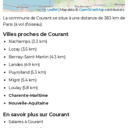
Leaflet
|
Map data ©
OpenStreetMap
contributors
La commune de Courant se situe à une distance de 383 km de
Paris (à vol d'oiseau).
Villes proches de Courant
Nachamps
(3.3 km)
Lozay
(3.5 km)
Bernay-Saint-Martin
(4.3 km)
Landes
(4.9 km)
Puyrolland
(5.3 km)
Migré
(5.4 km)
Loulay
(5.8 km)
Charente-Maritime
Nouvelle-Aquitaine
En savoir plus sur Courant
Salaires à Courant