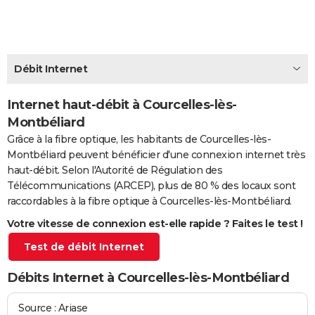
City break
Voyage de noces
Climat
Destinations
Voyage nature
Forum
+
PHOTO
GUIDES D'ACHAT
Débit Internet
BONS PLANS
CARTE DE VOEUX
Internet haut-débit à Courcelles-lès-
Montbéliard
Carte Bonne année
Carte Pâques
Carte de Noël
Carte Saint-Valentin
Carte d'anniversaire
DICTIONNAIRE
Grâce à la fibre optique, les habitants de Courcelles-lès-
Montbéliard peuvent bénéficier d'une connexion internet très
Biographies
Expressions
Dictionnaire
Citations
Proverbes
PROGRAMME TV
haut-débit. Selon l'Autorité de Régulation des
Télécommunications (ARCEP), plus de 80 % des locaux sont
COPAINS D'AVANT
raccordables à la fibre optique à Courcelles-lès-Montbéliard.
Se connecter
Collèges
Universités
Service militaire
S'inscrire
Lycées
Primaires
Entreprises
Avis de recherche
AVIS DE DÉCÈS
Votre vitesse de connexion est-elle rapide ? Faites le test !
FORUM
Test de débit Internet
Lifestyle
Sport
Television
Cinema
Bricolage
Culture
Auto
Voyage
Débits Internet à Courcelles-lès-Montbéliard
Source : Ariase