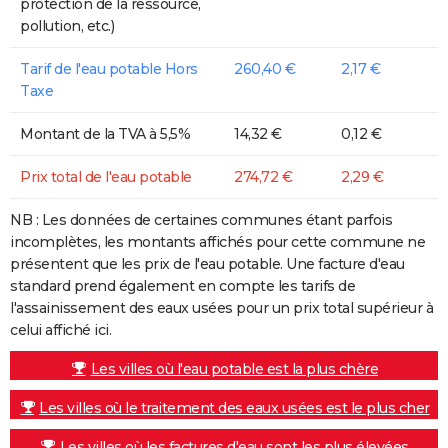
protection de la ressource,
pollution, etc.)
Tarif de l'eau potable Hors
260,40 €
2,17 €
Taxe
Montant de la TVA à 5,5%
14,32 €
0,12 €
Prix total de l'eau potable
274,72 €
2,29 €
NB : Les données de certaines communes étant parfois
incomplètes, les montants affichés pour cette commune ne
présentent que les prix de l'eau potable. Une facture d'eau
standard prend également en compte les tarifs de
l'assainissement des eaux usées pour un prix total supérieur à
celui affiché ici.
Les villes où l'eau potable est la plus chère
Les villes où le traitement des eaux usées est le plus cher
Les villes où les factures d'eau sont les plus élevées