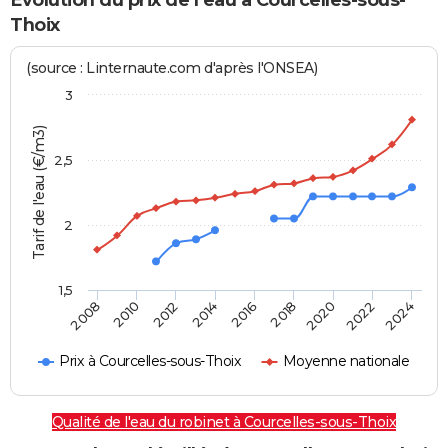
Thoix
(source : Linternaute.com d'après l'ONSEA)
3
Tarif de l'eau (€/m3)
2,5
2
1,5
2016
2014
2024
2012
2022
2010
2020
2008
2018
Prix à Courcelles-sous-Thoix
Moyenne nationale
Qualité de l'eau du robinet à Courcelles-sous-Thoix