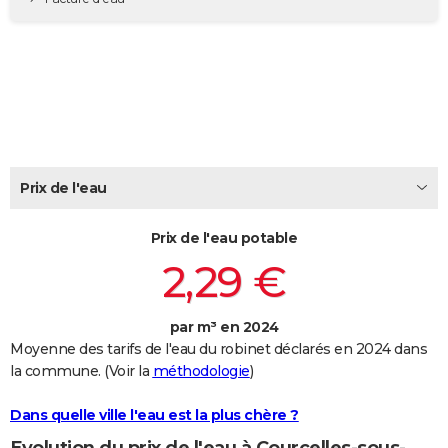
City break
Voyage de noces
Climat
Destinations
Voyage nature
Forum
+
PHOTO
GUIDES D'ACHAT
BONS PLANS
CARTE DE VOEUX
Carte Bonne année
Carte Pâques
Carte de Noël
Carte Saint-Valentin
Carte d'anniversaire
DICTIONNAIRE
Prix de l'eau
Biographies
Expressions
Dictionnaire
Citations
Proverbes
PROGRAMME TV
Prix de l'eau potable
2,29 €
COPAINS D'AVANT
Se connecter
Collèges
Universités
Service militaire
S'inscrire
Lycées
Primaires
Entreprises
Avis de recherche
AVIS DE DÉCÈS
par m³ en 2024
Moyenne des tarifs de l'eau du robinet déclarés en 2024 dans
FORUM
la commune. (Voir la
méthodologie
)
Lifestyle
Sport
Television
Cinema
Bricolage
Culture
Auto
Voyage
Dans quelle ville l'eau est la plus chère ?
Evolution du prix de l'eau à Courcelles-sous-