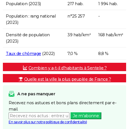
Population (2023)
217 hab.
1 994 hab.
Population : rang national
n°25 257
-
(2023)
Densité de population
39 hab/km²
168 hab/km²
(2023)
Taux de chômage
(2022)
7,0 %
8,8 %
Combien y a-t-il d'habitants à Sentelie ?
Quelle est la ville la plus peuplée de France ?
A ne pas manquer
Recevez nos astuces et bons plans directement par e-
mail.
Je m'abonne
En savoir plus sur notre politique de confidentialité