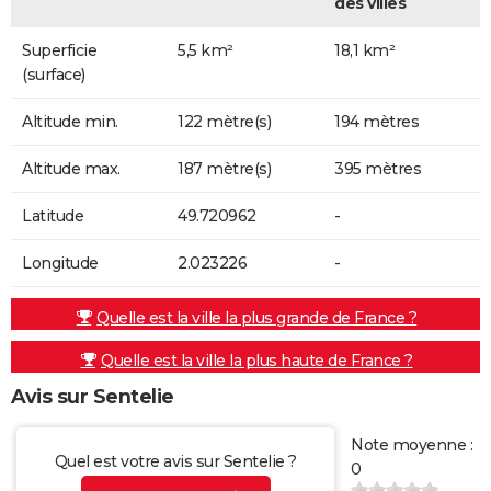
des villes
Superficie
5,5 km²
18,1 km²
(surface)
Altitude min.
122 mètre(s)
194 mètres
Altitude max.
187 mètre(s)
395 mètres
Latitude
49.720962
-
Longitude
2.023226
-
Quelle est la ville la plus grande de France ?
Quelle est la ville la plus haute de France ?
Avis sur Sentelie
Note moyenne :
Quel est votre avis sur Sentelie ?
0