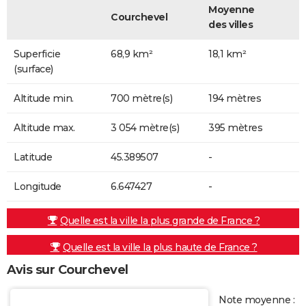
Moyenne
Courchevel
des villes
Superficie
68,9 km²
18,1 km²
(surface)
Altitude min.
700 mètre(s)
194 mètres
Altitude max.
3 054 mètre(s)
395 mètres
Latitude
45.389507
-
Longitude
6.647427
-
Quelle est la ville la plus grande de France ?
Quelle est la ville la plus haute de France ?
Avis sur Courchevel
Note moyenne :