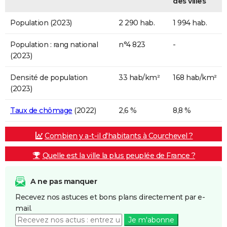
des villes
Population (2023)
2 290 hab.
1 994 hab.
Population : rang national
n°4 823
-
(2023)
Densité de population
33 hab/km²
168 hab/km²
(2023)
Taux de chômage
(2022)
2,6 %
8,8 %
Combien y a-t-il d'habitants à Courchevel ?
Quelle est la ville la plus peuplée de France ?
A ne pas manquer
Recevez nos astuces et bons plans directement par e-
mail.
Je m'abonne