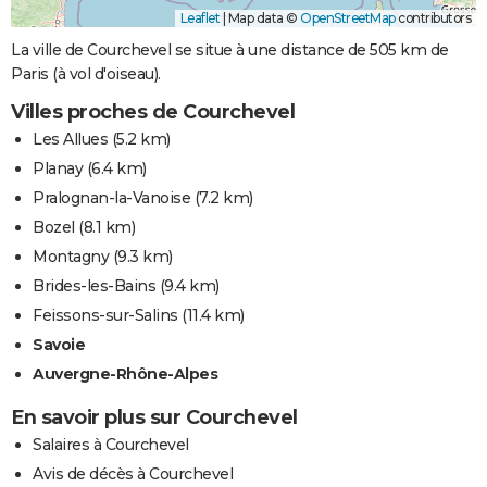
Leaflet
|
Map data ©
OpenStreetMap
contributors
La ville de Courchevel se situe à une distance de 505 km de
Paris (à vol d'oiseau).
Villes proches de Courchevel
Les Allues
(5.2 km)
Planay
(6.4 km)
Pralognan-la-Vanoise
(7.2 km)
Bozel
(8.1 km)
Montagny
(9.3 km)
Brides-les-Bains
(9.4 km)
Feissons-sur-Salins
(11.4 km)
Savoie
Auvergne-Rhône-Alpes
En savoir plus sur Courchevel
Salaires à Courchevel
Avis de décès à Courchevel