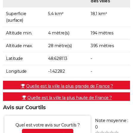
des villes
Superficie
5,4 km²
18,1 km²
(surface)
Altitude min.
4 mètre(s)
194 mètres
Altitude max.
28 mètre(s)
395 mètres
Latitude
48.628113
-
Longitude
-1.42282
-
Quelle est la ville la plus grande de France ?
Quelle est la ville la plus haute de France ?
Avis sur Courtils
Note moyenne :
Quel est votre avis sur Courtils ?
0