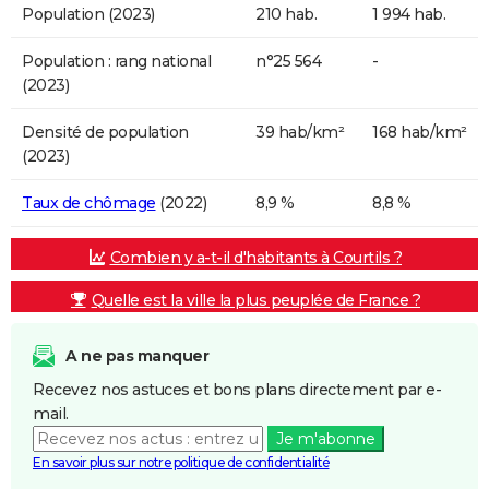
Population (2023)
210 hab.
1 994 hab.
Population : rang national
n°25 564
-
(2023)
Densité de population
39 hab/km²
168 hab/km²
(2023)
Taux de chômage
(2022)
8,9 %
8,8 %
Combien y a-t-il d'habitants à Courtils ?
Quelle est la ville la plus peuplée de France ?
A ne pas manquer
Recevez nos astuces et bons plans directement par e-
mail.
Je m'abonne
En savoir plus sur notre politique de confidentialité