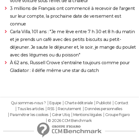
votre voiture sous l'effet de la chaleur
3 millions de Français ont commencé à recevoir de l'argent
sur leur compte, la prochaine date de versement est
connue
Carla Villa, 101 ans : "Je me lève entre 7 h 30 et 8 h du matin
et je prends un café avec des petits biscuits au petit-
déjeuner. Je saute le déjeuner et, le soir, je mange du poulet
avec des légumes ou du poisson"
À 62 ans, Russell Crowe s'entraîne toujours comme pour
Gladiator : il défie même une star du catch
Qui sommes-nous ?
Equipe
Charte éditoriale
Publicité
Contact
Tous les articles
RSS
Recrutement
Données personnelles
Paramétrer les cookies
Gérer Utiq
Mentions légales
Groupe Figaro
© 2026 CCM Benchmark