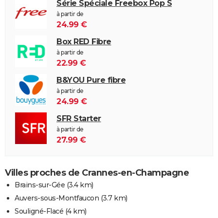
Série Spéciale Freebox Pop S
à partir de
24.99 €
Box RED Fibre
à partir de
22.99 €
B&YOU Pure fibre
à partir de
24.99 €
SFR Starter
à partir de
27.99 €
Villes proches de Crannes-en-Champagne
Brains-sur-Gée
(3.4 km)
Auvers-sous-Montfaucon
(3.7 km)
Souligné-Flacé
(4 km)