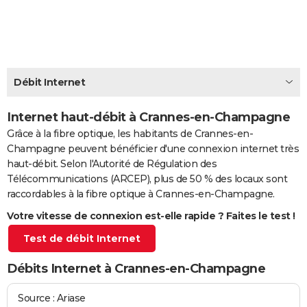
City break
Voyage de noces
Climat
Destinations
Voyage nature
Forum
+
PHOTO
GUIDES D'ACHAT
BONS PLANS
Débit Internet
CARTE DE VOEUX
Internet haut-débit à Crannes-en-Champagne
Carte Bonne année
Carte Pâques
Carte de Noël
Carte Saint-Valentin
Carte d'anniversaire
DICTIONNAIRE
Grâce à la fibre optique, les habitants de Crannes-en-
Champagne peuvent bénéficier d'une connexion internet très
Biographies
Expressions
Dictionnaire
Citations
Proverbes
PROGRAMME TV
haut-débit. Selon l'Autorité de Régulation des
Télécommunications (ARCEP), plus de 50 % des locaux sont
COPAINS D'AVANT
raccordables à la fibre optique à Crannes-en-Champagne.
Se connecter
Collèges
Universités
Service militaire
S'inscrire
Lycées
Primaires
Entreprises
Avis de recherche
AVIS DE DÉCÈS
Votre vitesse de connexion est-elle rapide ? Faites le test !
Test de débit Internet
FORUM
Lifestyle
Sport
Television
Cinema
Bricolage
Culture
Auto
Voyage
Débits Internet à Crannes-en-Champagne
Source : Ariase