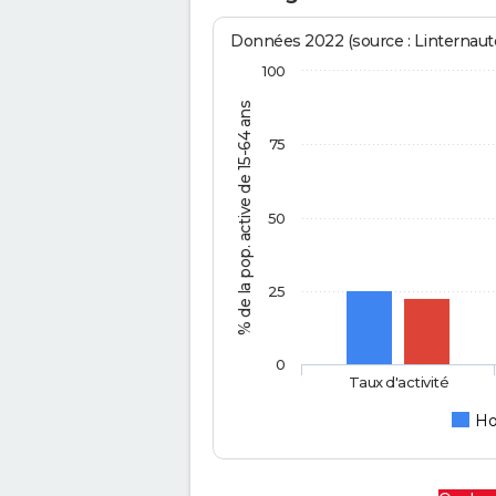
Données 2022 (source : Linternaute
100
% de la pop. active de 15-64 ans
75
50
25
0
Taux d'activité
H