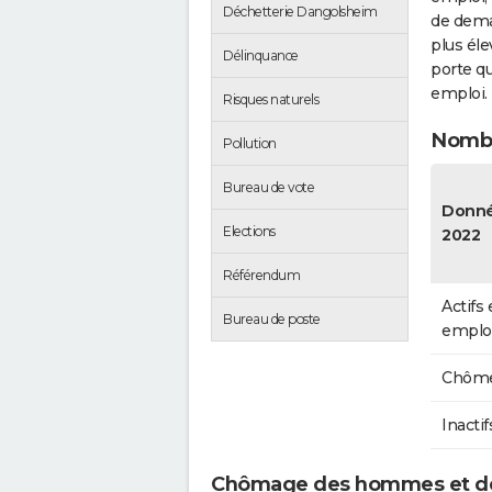
Déchetterie Dangolsheim
de dema
plus éle
Délinquance
porte qu
emploi.
Risques naturels
Nombr
Pollution
Bureau de vote
Donn
Elections
2022
Référendum
Actifs
Bureau de poste
emplo
Chôme
Inactif
Chômage des hommes et d