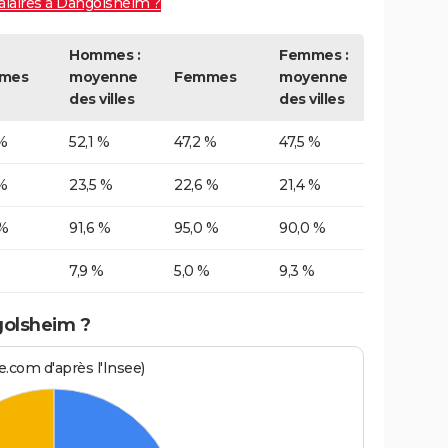
alaires à Dangolsheim ?
Hommes :
Femmes :
mes
moyenne
Femmes
moyenne
des villes
des villes
%
52,1 %
47,2 %
47,5 %
%
23,5 %
22,6 %
21,4 %
 %
91,6 %
95,0 %
90,0 %
7,9 %
5,0 %
9,3 %
golsheim ?
.com d'après l'Insee)