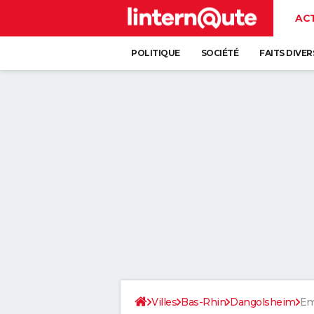
AC
POLITIQUE
SOCIÉTÉ
FAITS DIVER
Villes
Bas-Rhin
Dangolsheim
Em