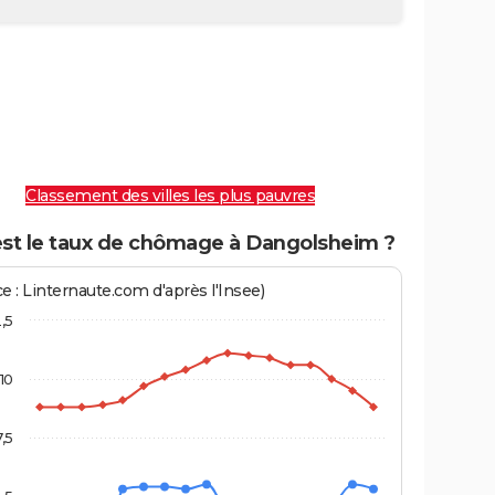
Classement des villes les plus pauvres
est le taux de chômage à Dangolsheim ?
e : Linternaute.com d'après l'Insee)
2,5
10
7,5