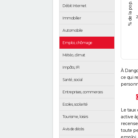
Débit Internet
2
Immobilier
Automobile
Emploi, chômage
Météo, climat
Impôts, IFI
À Dango
ce qui 
Santé, social
personne
Entreprises, commerces
Ecoles, scolarité
Le taux 
active â
Tourisme, loisirs
recense
Avis de décès
toute pe
emploi, 