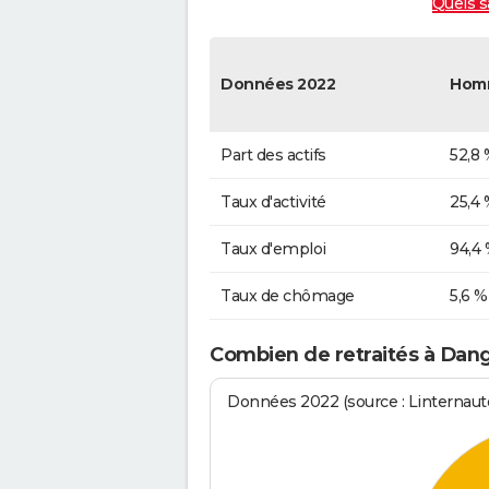
Quels s
Données 2022
Hom
Part des actifs
52,8 
Taux d'activité
25,4 
Taux d'emploi
94,4
Taux de chômage
5,6 %
Combien de retraités à Dan
Données 2022 (source : Linternaute