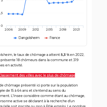
5
,5
0
2006
2009
2012
2015
2018
2021
Dangolsheim
France
lsheim, le taux de chômage a atteint
5,3 %
en 2022,
représente 18 chômeurs dans la commune et 319
s en activité.
Classement des villes avec le plus de chômage
de chômage présenté ici porte sur la population
gée de 15 à 64 ans et s'entend au sens du
ment. L'Insee considère comme étant au chômage,
rsonne active se déclarant à la recherche d'un
qu'elle soit inscrite ou non à Pôle emploi. Le nombre