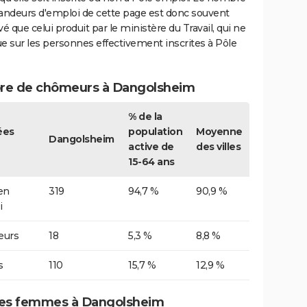
ndeurs d'emploi de cette page est donc souvent
vé que celui produit par le ministère du Travail, qui ne
e sur les personnes effectivement inscrites à Pôle
e de chômeurs à Dangolsheim
% de la
ées
population
Moyenne
Dangolsheim
active de
des villes
15-64 ans
 en
319
94,7 %
90,9 %
i
urs
18
5,3 %
8,8 %
s
110
15,7 %
12,9 %
es femmes à Dangolsheim