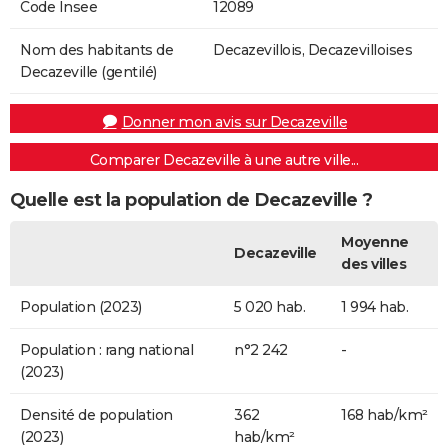
Code Insee
12089
Nom des habitants de
Decazevillois, Decazevilloises
Decazeville (gentilé)
Donner mon avis sur Decazeville
Comparer Decazeville à une autre ville...
Quelle est la population de Decazeville ?
Moyenne
Decazeville
des villes
Population (2023)
5 020 hab.
1 994 hab.
Population : rang national
n°2 242
-
(2023)
Densité de population
362
168 hab/km²
(2023)
hab/km²