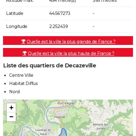
Altitude max.
454 mètre(s)
395 mètres
Latitude
44.567273
-
Longitude
2.252439
-
Quelle est la ville la plus grande de France ?
Quelle est la ville la plus haute de France ?
Liste des quartiers de Decazeville
Centre Ville
Habitat Diffus
Nord
+
−