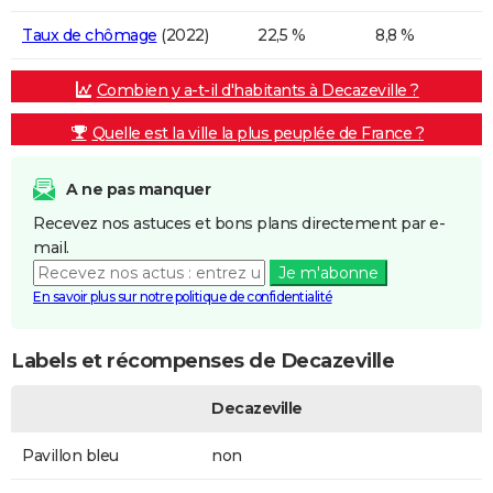
Taux de chômage
(2022)
22,5 %
8,8 %
Combien y a-t-il d'habitants à Decazeville ?
Quelle est la ville la plus peuplée de France ?
A ne pas manquer
Recevez nos astuces et bons plans directement par e-
mail.
Je m'abonne
En savoir plus sur notre politique de confidentialité
Labels et récompenses de Decazeville
Decazeville
Pavillon bleu
non