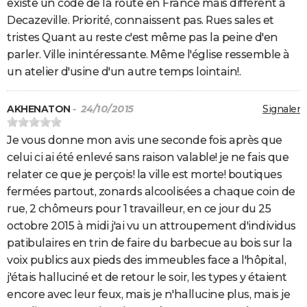
existe un code de la route en France mais différent à
Decazeville. Priorité, connaissent pas. Rues sales et
tristes Quant au reste c'est même pas la peine d'en
parler. Ville inintéressante. Même l'église ressemble à
un atelier d'usine d'un autre temps lointain!.
AKHENATON
- 24/10/2015
Signaler
Je vous donne mon avis une seconde fois après que
celui ci ai été enlevé sans raison valable! je ne fais que
relater ce que je perçois! la ville est morte! boutiques
fermées partout, zonards alcoolisées a chaque coin de
rue, 2 chômeurs pour 1 travailleur, en ce jour du 25
octobre 2015 à midi j'ai vu un attroupement d'individus
patibulaires en trin de faire du barbecue au bois sur la
voix publics aux pieds des immeubles face a l'hôpital,
j'étais halluciné et de retour le soir, les types y étaient
encore avec leur feux, mais je n'hallucine plus, mais je