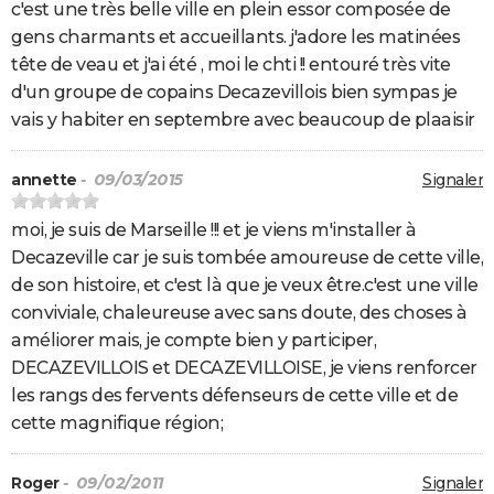
c'est une très belle ville en plein essor composée de
gens charmants et accueillants. j'adore les matinées
tête de veau et j'ai été , moi le chti !! entouré très vite
d'un groupe de copains Decazevillois bien sympas je
vais y habiter en septembre avec beaucoup de plaaisir
annette
- 09/03/2015
Signaler
moi, je suis de Marseille !!! et je viens m'installer à
Decazeville car je suis tombée amoureuse de cette ville,
de son histoire, et c'est là que je veux être.c'est une ville
conviviale, chaleureuse avec sans doute, des choses à
améliorer mais, je compte bien y participer,
DECAZEVILLOIS et DECAZEVILLOISE, je viens renforcer
les rangs des fervents défenseurs de cette ville et de
cette magnifique région;
Roger
- 09/02/2011
Signaler