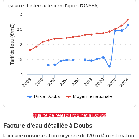
(source : Linternaute.com d'après l'ONSEA)
3
Tarif de l'eau (€/m3)
2,5
2
1,5
1
2016
2014
2024
2012
2022
2010
2020
2008
2018
Prix à Doubs
Moyenne nationale
Qualité de l'eau du robinet à Doubs
Facture d'eau détaillée à Doubs
Pour une consommation moyenne de 120 m3/an, estimation