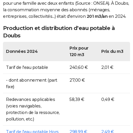
pour une famille avec deux enfants (Source : ONSEA). À Doubs,
la consommation moyenne des abonnés (ménages,
entreprises, collectivités...) était d'environ
201 m3/an
en 2024.
Production et distribution d'eau potable à
Doubs
Prix pour
Données 2024
Prix du m3
120 m3
Tarif de l'eau potable
240,60 €
2,01 €
- dont abonnement (part
27,00 €
fixe)
Redevances applicables
58,39 €
0,49 €
(voies navigables,
protection de la ressource,
pollution, etc.)
Tarif de l'eau potable Hors
298,99 €
2,49 €