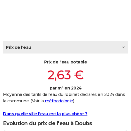
City break
Voyage de noces
Climat
Destinations
Voyage nature
Forum
+
PHOTO
GUIDES D'ACHAT
BONS PLANS
CARTE DE VOEUX
Prix de l'eau
Carte Bonne année
Carte Pâques
Carte de Noël
Carte Saint-Valentin
Carte d'anniversaire
DICTIONNAIRE
Prix de l'eau potable
Biographies
Expressions
Dictionnaire
Citations
Proverbes
PROGRAMME TV
2,63 €
COPAINS D'AVANT
par m³ en 2024
Se connecter
Collèges
Universités
Service militaire
S'inscrire
Lycées
Primaires
Entreprises
Avis de recherche
AVIS DE DÉCÈS
Moyenne des tarifs de l'eau du robinet déclarés en 2024 dans
la commune. (Voir la
méthodologie
)
FORUM
Lifestyle
Sport
Television
Cinema
Bricolage
Culture
Auto
Voyage
Dans quelle ville l'eau est la plus chère ?
Evolution du prix de l'eau à Doubs