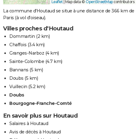
Leaflet
|
Map data ©
OpenStreetMap
contributors
La commune d'Houtaud se situe à une distance de 366 km de
Paris (à vol d'oiseau).
Villes proches d'Houtaud
Dommartin
(2 km)
Chaffois
(3.4 km)
Granges-Narboz
(4 km)
Sainte-Colombe
(4.7 km)
Bannans
(5 km)
Doubs
(5 km)
Vuillecin
(5.2 km)
Doubs
Bourgogne-Franche-Comté
En savoir plus sur Houtaud
Salaires à Houtaud
Avis de décès à Houtaud