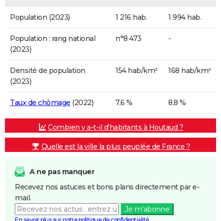
Population (2023)
1 216 hab.
1 994 hab.
Population : rang national
n°8 473
-
(2023)
Densité de population
154 hab/km²
168 hab/km²
(2023)
Taux de chômage
(2022)
7,6 %
8,8 %
Combien y a-t-il d'habitants à Houtaud ?
Quelle est la ville la plus peuplée de France ?
A ne pas manquer
Recevez nos astuces et bons plans directement par e-
mail.
Je m'abonne
En savoir plus sur notre politique de confidentialité