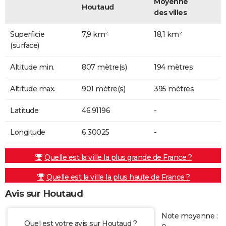
Moyenne
Houtaud
des villes
Superficie
7,9 km²
18,1 km²
(surface)
Altitude min.
807 mètre(s)
194 mètres
Altitude max.
901 mètre(s)
395 mètres
Latitude
46.91196
-
Longitude
6.30025
-
Quelle est la ville la plus grande de France ?
Quelle est la ville la plus haute de France ?
Avis sur Houtaud
Note moyenne :
Quel est votre avis sur Houtaud ?