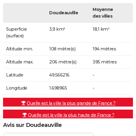
Moyenne
Doudeauville
des villes
Superficie
3,9 km²
18,1 km²
(surface)
Altitude min.
108 mètre(s)
194 mètres
Altitude max.
206 mètre(s)
395 mètres
Latitude
49.566216
-
Longitude
1.698965
-
Quelle est la ville la plus grande de France ?
Quelle est la ville la plus haute de France ?
Avis sur Doudeauville