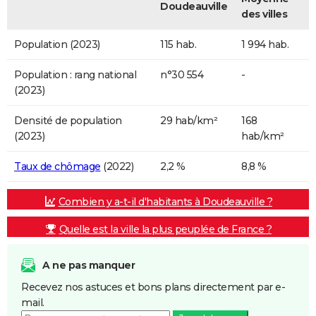
Doudeauville
des villes
Population (2023)
115 hab.
1 994 hab.
Population : rang national
n°30 554
-
(2023)
Densité de population
29 hab/km²
168
(2023)
hab/km²
Taux de chômage
(2022)
2,2 %
8,8 %
Combien y a-t-il d'habitants à Doudeauville ?
Quelle est la ville la plus peuplée de France ?
A ne pas manquer
Recevez nos astuces et bons plans directement par e-
mail.