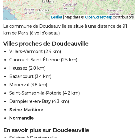
Leaflet
|
Map data ©
OpenStreetMap
contributors
La commune de Doudeauville se situe à une distance de 91
km de Paris (à vol d'oiseau).
Villes proches de Doudeauville
Villers-Vermont
(2.4 km)
Gancourt-Saint-Étienne
(2.5 km)
Haussez
(2.8 km)
Bazancourt
(3.4 km)
Ménerval
(3.8 km)
Saint-Samson-la-Poterie
(4.2 km)
Dampierre-en-Bray
(4.3 km)
Seine-Maritime
Normandie
En savoir plus sur Doudeauville