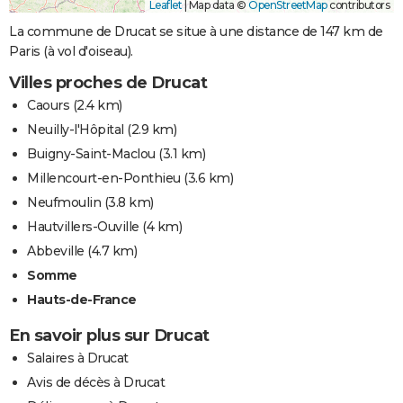
Leaflet
|
Map data ©
OpenStreetMap
contributors
La commune de Drucat se situe à une distance de 147 km de
Paris (à vol d'oiseau).
Villes proches de Drucat
Caours
(2.4 km)
Neuilly-l'Hôpital
(2.9 km)
Buigny-Saint-Maclou
(3.1 km)
Millencourt-en-Ponthieu
(3.6 km)
Neufmoulin
(3.8 km)
Hautvillers-Ouville
(4 km)
Abbeville
(4.7 km)
Somme
Hauts-de-France
En savoir plus sur Drucat
Salaires à Drucat
Avis de décès à Drucat