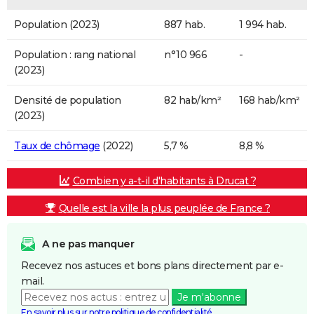
Population (2023)
887 hab.
1 994 hab.
Population : rang national
n°10 966
-
(2023)
Densité de population
82 hab/km²
168 hab/km²
(2023)
Taux de chômage
(2022)
5,7 %
8,8 %
Combien y a-t-il d'habitants à Drucat ?
Quelle est la ville la plus peuplée de France ?
A ne pas manquer
Recevez nos astuces et bons plans directement par e-
mail.
Je m'abonne
En savoir plus sur notre politique de confidentialité