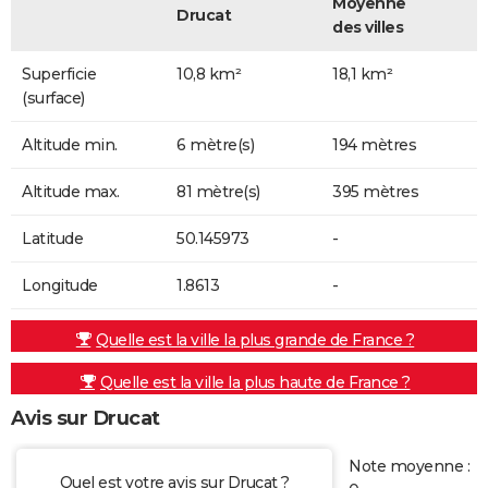
Moyenne
Drucat
des villes
Superficie
10,8 km²
18,1 km²
(surface)
Altitude min.
6 mètre(s)
194 mètres
Altitude max.
81 mètre(s)
395 mètres
Latitude
50.145973
-
Longitude
1.8613
-
Quelle est la ville la plus grande de France ?
Quelle est la ville la plus haute de France ?
Avis sur Drucat
Note moyenne :
Quel est votre avis sur Drucat ?