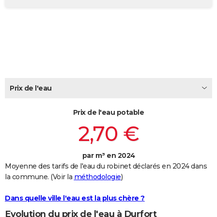
City break
Voyage de noces
Climat
Destinations
Voyage nature
Forum
+
PHOTO
GUIDES D'ACHAT
BONS PLANS
CARTE DE VOEUX
Prix de l'eau
Carte Bonne année
Carte Pâques
Carte de Noël
Carte Saint-Valentin
Carte d'anniversaire
DICTIONNAIRE
Biographies
Expressions
Dictionnaire
Citations
Proverbes
PROGRAMME TV
Prix de l'eau potable
2,70 €
COPAINS D'AVANT
Se connecter
Collèges
Universités
Service militaire
S'inscrire
Lycées
Primaires
Entreprises
Avis de recherche
AVIS DE DÉCÈS
par m³ en 2024
Moyenne des tarifs de l'eau du robinet déclarés en 2024 dans
FORUM
la commune. (Voir la
méthodologie
)
Lifestyle
Sport
Television
Cinema
Bricolage
Culture
Auto
Voyage
Dans quelle ville l'eau est la plus chère ?
Evolution du prix de l'eau à Durfort