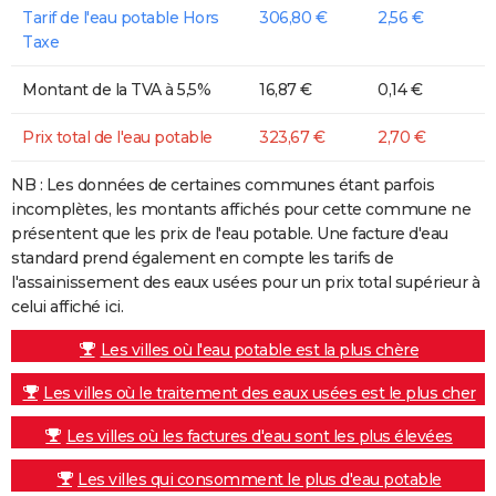
Tarif de l'eau potable Hors
306,80 €
2,56 €
Taxe
Montant de la TVA à 5,5%
16,87 €
0,14 €
Prix total de l'eau potable
323,67 €
2,70 €
NB : Les données de certaines communes étant parfois
incomplètes, les montants affichés pour cette commune ne
présentent que les prix de l'eau potable. Une facture d'eau
standard prend également en compte les tarifs de
l'assainissement des eaux usées pour un prix total supérieur à
celui affiché ici.
Les villes où l'eau potable est la plus chère
Les villes où le traitement des eaux usées est le plus cher
Les villes où les factures d'eau sont les plus élevées
Les villes qui consomment le plus d'eau potable