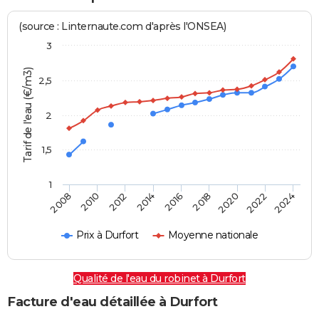
(source : Linternaute.com d'après l'ONSEA)
3
Tarif de l'eau (€/m3)
2,5
2
1,5
1
2016
2014
2024
2012
2022
2010
2020
2008
2018
Prix à Durfort
Moyenne nationale
Qualité de l'eau du robinet à Durfort
Facture d'eau détaillée à Durfort