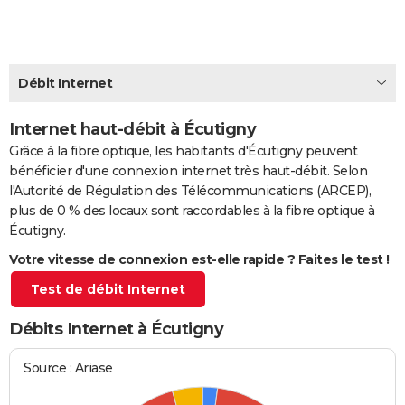
City break
Voyage de noces
Climat
Destinations
Voyage nature
Forum
+
PHOTO
GUIDES D'ACHAT
Débit Internet
BONS PLANS
Internet haut-débit à Écutigny
CARTE DE VOEUX
Grâce à la fibre optique, les habitants d'Écutigny peuvent
Carte Bonne année
Carte Pâques
Carte de Noël
Carte Saint-Valentin
Carte d'anniversaire
DICTIONNAIRE
bénéficier d'une connexion internet très haut-débit. Selon
l'Autorité de Régulation des Télécommunications (ARCEP),
Biographies
Expressions
Dictionnaire
Citations
Proverbes
PROGRAMME TV
plus de 0 % des locaux sont raccordables à la fibre optique à
Écutigny.
COPAINS D'AVANT
Votre vitesse de connexion est-elle rapide ? Faites le test !
Se connecter
Collèges
Universités
Service militaire
S'inscrire
Lycées
Primaires
Entreprises
Avis de recherche
AVIS DE DÉCÈS
Test de débit Internet
FORUM
Débits Internet à Écutigny
Lifestyle
Sport
Television
Cinema
Bricolage
Culture
Auto
Voyage
Source : Ariase