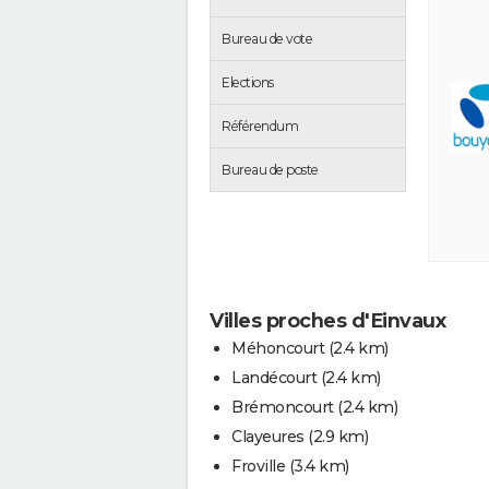
Bureau de vote
Elections
Référendum
Bureau de poste
Villes proches d'Einvaux
Méhoncourt
(2.4 km)
Landécourt
(2.4 km)
Brémoncourt
(2.4 km)
Clayeures
(2.9 km)
Froville
(3.4 km)