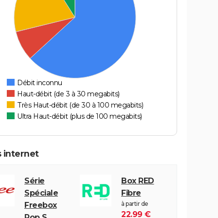
Débit inconnu
Haut-débit (de 3 à 30 megabits)
Très Haut-débit (de 30 à 100 megabits)
Ultra Haut-débit (plus de 100 megabits)
 internet
Série
Box RED
Spéciale
Fibre
à partir de
Freebox
22.99 €
Pop S