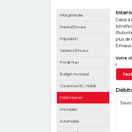
Intern
Infos générales
Grâce à 
bénéfici
Mairie d'Einvaux
l'Autor
Population
plus de 
Einvaux.
Salaires à Einvaux
Votre v
Prix de l'eau
!
Test
Budget municipal
Couverture 5G, mobile
Débits
Débit Internet
Source
Immobilier
Automobile