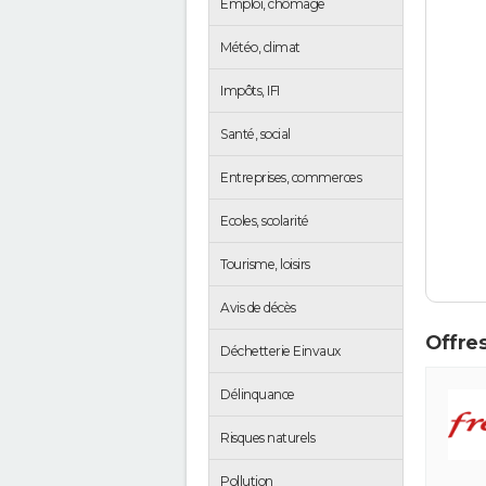
Emploi, chômage
Météo, climat
Impôts, IFI
Santé, social
Entreprises, commerces
Ecoles, scolarité
Tourisme, loisirs
Avis de décès
Offres
Déchetterie Einvaux
Délinquance
Risques naturels
Pollution