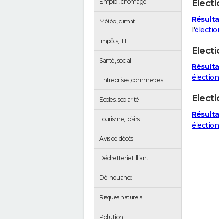
Electi
Emploi, chômage
Résultat
Météo, climat
l'
électio
Impôts, IFI
Electi
Santé, social
Résultat
élection
Entreprises, commerces
Elect
Ecoles, scolarité
Résulta
Tourisme, loisirs
électio
Avis de décès
Déchetterie Elliant
Délinquance
Risques naturels
Pollution