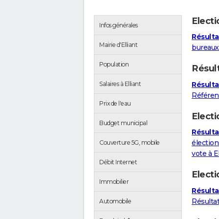
Elect
Infos générales
Résultat
Mairie d'Elliant
bureaux 
Population
Résul
Résulta
Salaires à Elliant
Référe
Prix de l'eau
Electi
Budget municipal
Résultat
élection
Couverture 5G, mobile
vote à El
Débit Internet
Elect
Immobilier
Résulta
Résulta
Automobile