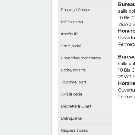
Bureau
Emploi, chômage
salle po
10 Bis 
Météo, climat
29370 El
Horair
Impôts, IFI
Ouvertur
Fermetu
Santé, social
Bureau
Entreprises, commerces
salle po
10 Bis 
Ecoles, scolarité
29370 El
Tourisme, loisirs
Horair
Ouvertur
Avis de décès
Fermetu
Déchetterie Elliant
Délinquance
Risques naturels