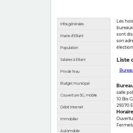
Les hora
Infos générales
bureaux 
sont di
Mairie d'Elliant
son adre
élection
Population
Liste 
Salaires à Elliant
Bureau
Prix de l'eau
Budget municipal
Bureau
salle po
Couverture 5G, mobile
10 Bis 
29370 El
Débit Internet
Horair
Ouvertur
Immobilier
Fermetu
Automobile