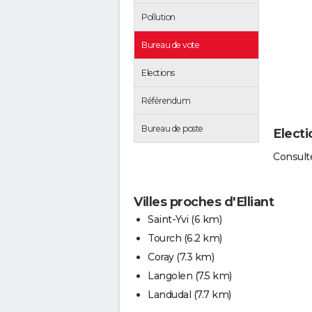
Pollution
Bureau de vote
Elections
Référendum
Bureau de poste
Electi
Consulte
Villes proches d'Elliant
Saint-Yvi
(6 km)
Tourch
(6.2 km)
Coray
(7.3 km)
Langolen
(7.5 km)
Landudal
(7.7 km)