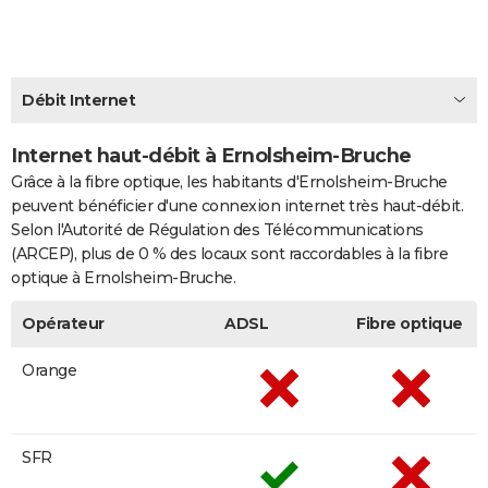
City break
Voyage de noces
Climat
Destinations
Voyage nature
Forum
+
PHOTO
GUIDES D'ACHAT
Débit Internet
BONS PLANS
Internet haut-débit à Ernolsheim-Bruche
CARTE DE VOEUX
Grâce à la fibre optique, les habitants d'Ernolsheim-Bruche
Carte Bonne année
Carte Pâques
Carte de Noël
Carte Saint-Valentin
Carte d'anniversaire
DICTIONNAIRE
peuvent bénéficier d'une connexion internet très haut-débit.
Selon l'Autorité de Régulation des Télécommunications
Biographies
Expressions
Dictionnaire
Citations
Proverbes
PROGRAMME TV
(ARCEP), plus de 0 % des locaux sont raccordables à la fibre
optique à Ernolsheim-Bruche.
COPAINS D'AVANT
Opérateur
ADSL
Fibre optique
Se connecter
Collèges
Universités
Service militaire
S'inscrire
Lycées
Primaires
Entreprises
Avis de recherche
AVIS DE DÉCÈS
Orange
FORUM
Lifestyle
Sport
Television
Cinema
Bricolage
Culture
Auto
Voyage
SFR