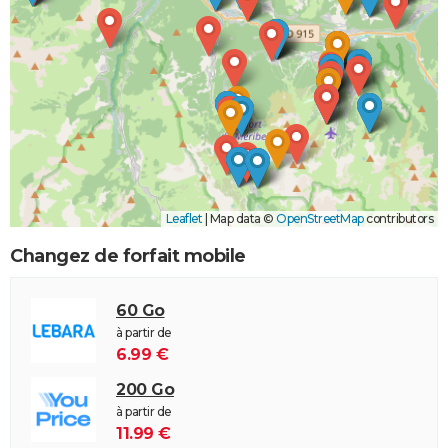
Leaflet
|
Map data ©
OpenStreetMap
contributors
Changez de forfait mobile
60 Go
à partir de
6.99 €
200 Go
à partir de
11.99 €