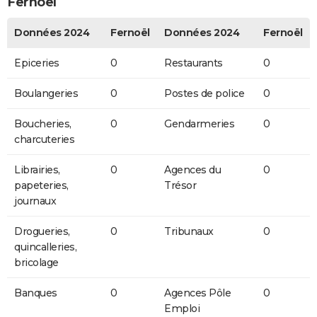
Fernoël
Données 2024
Fernoël
Données 2024
Fernoël
Epiceries
0
Restaurants
0
Boulangeries
0
Postes de police
0
Boucheries,
0
Gendarmeries
0
charcuteries
Librairies,
0
Agences du
0
papeteries,
Trésor
journaux
Drogueries,
0
Tribunaux
0
quincalleries,
bricolage
Banques
0
Agences Pôle
0
Emploi