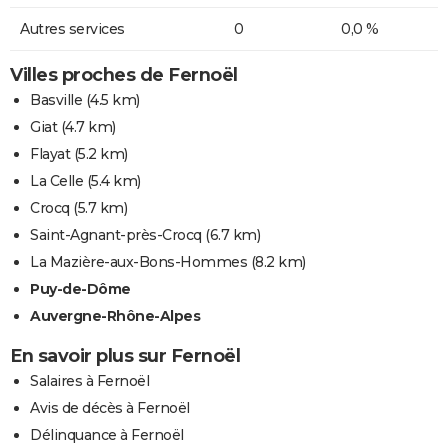
Autres services
0
0,0 %
Villes proches de Fernoël
Basville
(4.5 km)
Giat
(4.7 km)
Flayat
(5.2 km)
La Celle
(5.4 km)
Crocq
(5.7 km)
Saint-Agnant-près-Crocq
(6.7 km)
La Mazière-aux-Bons-Hommes
(8.2 km)
Puy-de-Dôme
Auvergne-Rhône-Alpes
En savoir plus sur Fernoël
Salaires à Fernoël
Avis de décès à Fernoël
Délinquance à Fernoël