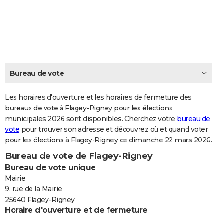
City break
Voyage de noces
Climat
Destinations
Voyage nature
Forum
+
PHOTO
GUIDES D'ACHAT
BONS PLANS
CARTE DE VOEUX
Bureau de vote
Carte Bonne année
Carte Pâques
Carte de Noël
Carte Saint-Valentin
Carte d'anniversaire
DICTIONNAIRE
Les horaires d'ouverture et les horaires de fermeture des
Biographies
Expressions
bureaux de vote à Flagey-Rigney pour les élections
Dictionnaire
Citations
Proverbes
PROGRAMME TV
municipales 2026 sont disponibles. Cherchez votre
bureau de
vote
pour trouver son adresse et découvrez où et quand voter
COPAINS D'AVANT
pour les élections à Flagey-Rigney ce dimanche 22 mars 2026.
Se connecter
Collèges
Universités
Service militaire
S'inscrire
Lycées
Primaires
Entreprises
Avis de recherche
AVIS DE DÉCÈS
Bureau de vote de Flagey-Rigney
Bureau de vote unique
FORUM
Mairie
Lifestyle
Sport
Television
Cinema
Bricolage
Culture
Auto
Voyage
9, rue de la Mairie
25640 Flagey-Rigney
Horaire d'ouverture et de fermeture