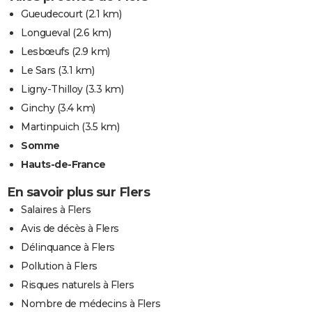
Gueudecourt
(2.1 km)
Longueval
(2.6 km)
Lesbœufs
(2.9 km)
Le Sars
(3.1 km)
Ligny-Thilloy
(3.3 km)
Ginchy
(3.4 km)
Martinpuich
(3.5 km)
Somme
Hauts-de-France
En savoir plus sur Flers
Salaires à Flers
Avis de décès à Flers
Délinquance à Flers
Pollution à Flers
Risques naturels à Flers
Nombre de médecins à Flers