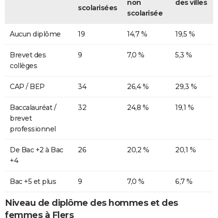
non
des villes
scolarisées
scolarisée
Aucun diplôme
19
14,7 %
19,5 %
Brevet des
9
7,0 %
5,3 %
collèges
CAP / BEP
34
26,4 %
29,3 %
Baccalauréat /
32
24,8 %
19,1 %
brevet
professionnel
De Bac +2 à Bac
26
20,2 %
20,1 %
+4
Bac +5 et plus
9
7,0 %
6,7 %
Niveau de diplôme des hommes et des
femmes à Flers