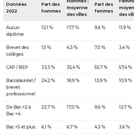
Hommes :
Femmes
Données
Part des
Part des
moyenne
moyenn
2022
hommes
femmes
des villes
des ville
Aucun
12,1 %
17,7 %
9,6 %
11,9 %
diplôme
Brevet des
1,5 %
4,3 %
7,0 %
3,4 %
collèges
CAP / BEP
33,3 %
35,4 %
55,7 %
57,4 %
Baccalauréat /
24,2 %
18,9 %
13,9 %
10,9 %
brevet
professionnel
De Bac +2 à
22,7 %
17,0 %
9,6 %
12,7 %
Bac +4
Bac +5 et plus
6,1 %
6,7 %
4,3 %
3,6 %