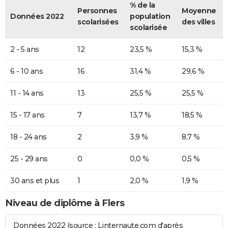
% de la
Personnes
Moyenne
Données 2022
population
scolarisées
des villes
scolarisée
2 - 5 ans
12
23,5 %
15,3 %
6 - 10 ans
16
31,4 %
29,6 %
11 - 14 ans
13
25,5 %
25,5 %
15 - 17 ans
7
13,7 %
18,5 %
18 - 24 ans
2
3,9 %
8,7 %
25 - 29 ans
0
0,0 %
0,5 %
30 ans et plus
1
2,0 %
1,9 %
Niveau de diplôme à Flers
Données 2022 (source : Linternaute.com d'après