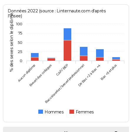
Données 2022 (source : Linternaute.com d'après
% des sexes selon le diplôme
l'Insee)
100
75
50
25
0
Aucun diplôme
Baccalauréat / brevet professionnel
CAP / BEP
Bac +5 et plus
Brevet des collèges
De Bac +2 à Bac +4
Hommes
Femmes