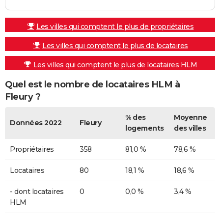
Les villes qui comptent le plus de propriétaires
Les villes qui comptent le plus de locataires
Les villes qui comptent le plus de locataires HLM
Quel est le nombre de locataires HLM à
Fleury ?
% des
Moyenne
Données 2022
Fleury
logements
des villes
Propriétaires
358
81,0 %
78,6 %
Locataires
80
18,1 %
18,6 %
- dont locataires
0
0,0 %
3,4 %
HLM