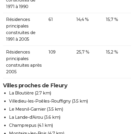
1971 à 1990
Résidences
61
14,4 %
15,7 %
principales
construites de
1991 à 2005
Résidences
109
25,7 %
15,2 %
principales
construites après
2005
Villes proches de Fleury
La Bloutière
(2.7 km)
Villedieu-les-Poêles-Rouffigny
(3.5 km)
Le Mesnil-Garnier
(3.5 km)
La Lande-d'Airou
(3.6 km)
Champrepus
(4.1 km)
Montaigu-les-Bois
(4.7 km)