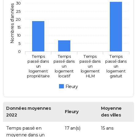
30
Nombres d'années
25
20
15
10
5
0
Temps
Temps
Temps
Temps
passé dans
passé dans
passé dans
passé dans
un
un
un
un
logement
logement
logement
logement
propriétaire
locatif
HLM
gratuit
Fleury
Données moyennes
Moyenne
Fleury
2022
des villes
Temps passé en
17 an(s)
15 ans
moyenne dans un