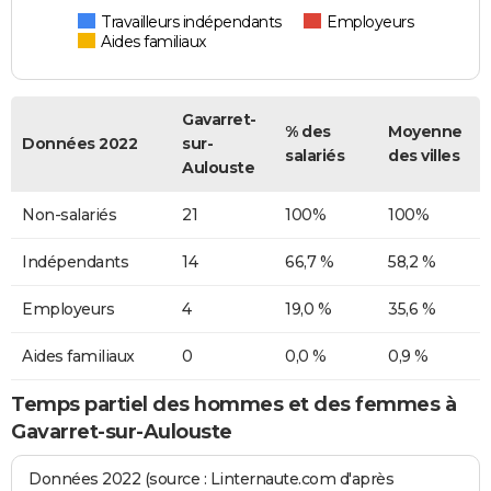
Travailleurs indépendants
Employeurs
Aides familiaux
Gavarret-
% des
Moyenne
Données 2022
sur-
salariés
des villes
Aulouste
Non-salariés
21
100%
100%
Indépendants
14
66,7 %
58,2 %
Employeurs
4
19,0 %
35,6 %
Aides familiaux
0
0,0 %
0,9 %
Temps partiel des hommes et des femmes à
Gavarret-sur-Aulouste
Données 2022 (source : Linternaute.com d'après