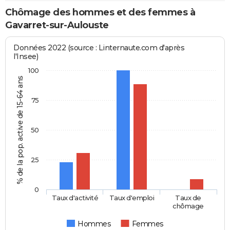
Chômage des hommes et des femmes à
Gavarret-sur-Aulouste
Données 2022 (source : Linternaute.com d'après
l'Insee)
100
% de la pop. active de 15-64 ans
75
50
25
0
Taux d'activité
Taux d'emploi
Taux de
chômage
Hommes
Femmes