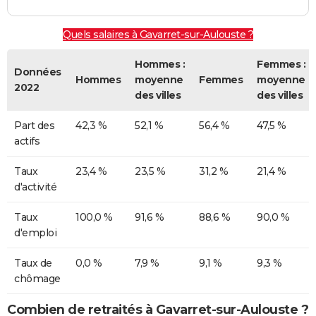
Quels salaires à Gavarret-sur-Aulouste ?
Hommes :
Femmes :
Données
Hommes
moyenne
Femmes
moyenne
2022
des villes
des villes
Part des
42,3 %
52,1 %
56,4 %
47,5 %
actifs
Taux
23,4 %
23,5 %
31,2 %
21,4 %
d'activité
Taux
100,0 %
91,6 %
88,6 %
90,0 %
d'emploi
Taux de
0,0 %
7,9 %
9,1 %
9,3 %
chômage
Combien de retraités à Gavarret-sur-Aulouste ?