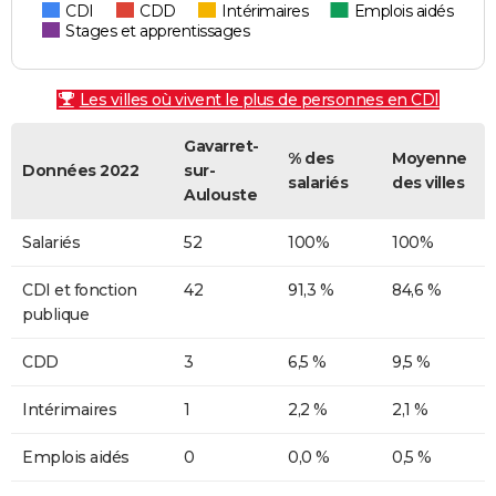
CDI
CDD
Intérimaires
Emplois aidés
Stages et apprentissages
Les villes où vivent le plus de personnes en CDI
Gavarret-
% des
Moyenne
Données 2022
sur-
salariés
des villes
Aulouste
Salariés
52
100%
100%
CDI et fonction
42
91,3 %
84,6 %
publique
CDD
3
6,5 %
9,5 %
Intérimaires
1
2,2 %
2,1 %
Emplois aidés
0
0,0 %
0,5 %