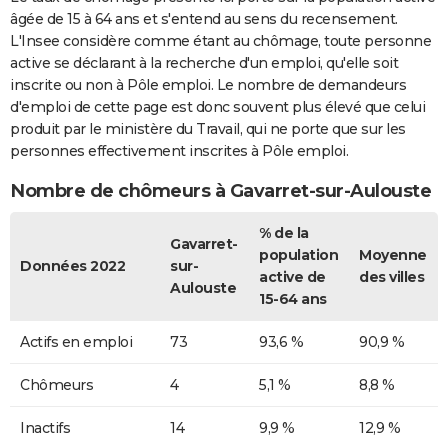
âgée de 15 à 64 ans et s'entend au sens du recensement.
L'Insee considère comme étant au chômage, toute personne
active se déclarant à la recherche d'un emploi, qu'elle soit
inscrite ou non à Pôle emploi. Le nombre de demandeurs
d'emploi de cette page est donc souvent plus élevé que celui
produit par le ministère du Travail, qui ne porte que sur les
personnes effectivement inscrites à Pôle emploi.
Nombre de chômeurs à Gavarret-sur-Aulouste
% de la
Gavarret-
population
Moyenne
Données 2022
sur-
active de
des villes
Aulouste
15-64 ans
Actifs en emploi
73
93,6 %
90,9 %
Chômeurs
4
5,1 %
8,8 %
Inactifs
14
9,9 %
12,9 %