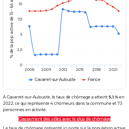
% de la pop. active de 15 - 64 ans
10
7,5
5
2,5
0
2006
2009
2012
2015
2018
2021
Gavarret-sur-Aulouste
France
À Gavarret-sur-Aulouste, le taux de chômage a atteint
5,1 %
en
2022, ce qui représente 4 chômeurs dans la commune et 73
personnes en activité.
Classement des villes avec le plus de chômage
Le taux de chômage présenté ici porte sur la population active