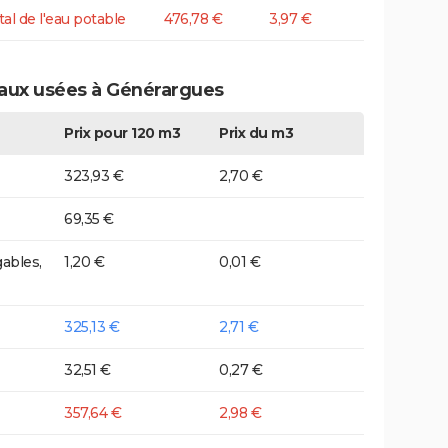
tal de l'eau potable
476,78 €
3,97 €
eaux usées à Générargues
Prix pour 120 m3
Prix du m3
323,93 €
2,70 €
69,35 €
ables,
1,20 €
0,01 €
325,13 €
2,71 €
32,51 €
0,27 €
357,64 €
2,98 €