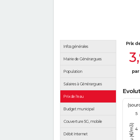
Prix d
Infos générales
3
Mairie de Générargues
par
Population
Salaires à Générargues
Evolut
Prix de l'eau
(sour
Budget municipal
5
Couverture 5G, mobile
4
Débit Internet