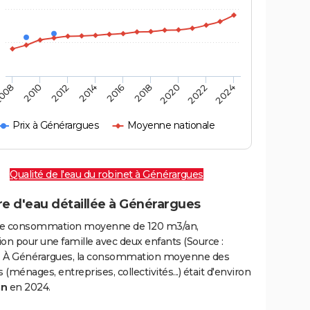
008
2010
2012
2014
2016
2018
2020
2022
2024
Prix à Générargues
Moyenne nationale
Qualité de l'eau du robinet à Générargues
re d'eau détaillée à Générargues
e consommation moyenne de 120 m3/an,
on pour une famille avec deux enfants (Source :
 À Générargues, la consommation moyenne des
(ménages, entreprises, collectivités...) était d'environ
an
en 2024.