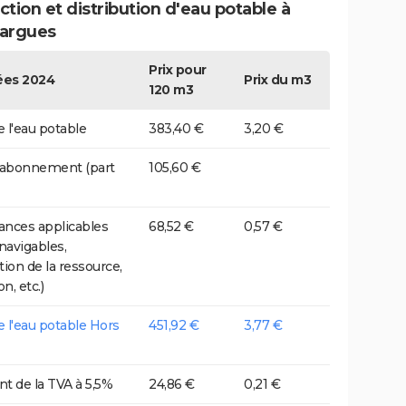
tion et distribution d'eau potable à
argues
Prix pour
es 2024
Prix du m3
120 m3
e l'eau potable
383,40 €
3,20 €
 abonnement (part
105,60 €
nces applicables
68,52 €
0,57 €
 navigables,
tion de la ressource,
on, etc.)
de l'eau potable Hors
451,92 €
3,77 €
t de la TVA à 5,5%
24,86 €
0,21 €