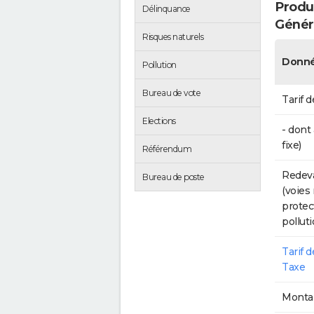
Produc
Délinquance
Génér
Risques naturels
Donné
Pollution
Bureau de vote
Tarif d
Elections
- dont
fixe)
Référendum
Redeva
Bureau de poste
(voies
protec
polluti
Tarif 
Taxe
Montan