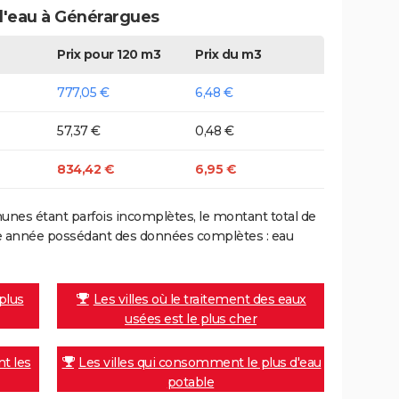
 d'eau à Générargues
Prix pour 120 m3
Prix du m3
777,05 €
6,48 €
57,37 €
0,48 €
834,42 €
6,95 €
nes étant parfois incomplètes, le montant total de
ière année possédant des données complètes : eau
 plus
Les villes où le traitement des eaux
usées est le plus cher
nt les
Les villes qui consomment le plus d'eau
potable