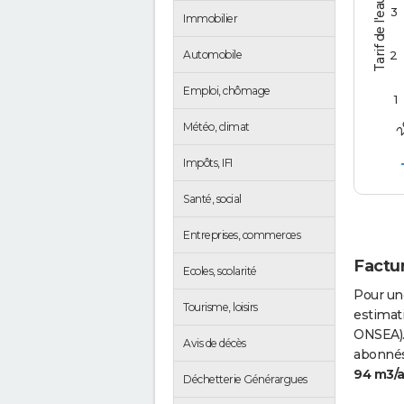
Tarif de l'eau (€/m3)
3
Immobilier
2
Automobile
Emploi, chômage
1
2
Météo, climat
Impôts, IFI
Santé, social
Entreprises, commerces
Factu
Ecoles, scolarité
Pour un
Tourisme, loisirs
estimati
ONSEA).
Avis de décès
abonnés 
94 m3/
Déchetterie Générargues