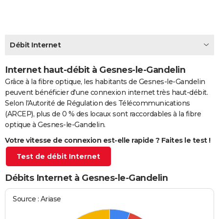
City break
Voyage de noces
Climat
Destinations
Voyage nature
Forum
+
PHOTO
GUIDES D'ACHAT
Débit Internet
BONS PLANS
Internet haut-débit à Gesnes-le-Gandelin
CARTE DE VOEUX
Grâce à la fibre optique, les habitants de Gesnes-le-Gandelin
Carte Bonne année
Carte Pâques
Carte de Noël
Carte Saint-Valentin
Carte d'anniversaire
DICTIONNAIRE
peuvent bénéficier d'une connexion internet très haut-débit.
Selon l'Autorité de Régulation des Télécommunications
Biographies
Expressions
Dictionnaire
Citations
Proverbes
PROGRAMME TV
(ARCEP), plus de 0 % des locaux sont raccordables à la fibre
optique à Gesnes-le-Gandelin.
COPAINS D'AVANT
Votre vitesse de connexion est-elle rapide ? Faites le test !
Se connecter
Collèges
Universités
Service militaire
S'inscrire
Lycées
Primaires
Entreprises
Avis de recherche
AVIS DE DÉCÈS
Test de débit Internet
FORUM
Débits Internet à Gesnes-le-Gandelin
Lifestyle
Sport
Television
Cinema
Bricolage
Culture
Auto
Voyage
Source : Ariase