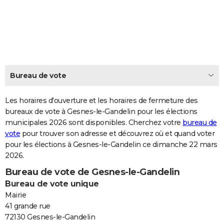
City break
Voyage de noces
Climat
Destinations
Voyage nature
Forum
+
PHOTO
GUIDES D'ACHAT
BONS PLANS
CARTE DE VOEUX
Bureau de vote
Carte Bonne année
Carte Pâques
Carte de Noël
Carte Saint-Valentin
Carte d'anniversaire
DICTIONNAIRE
Les horaires d'ouverture et les horaires de fermeture des
Biographies
Expressions
bureaux de vote à Gesnes-le-Gandelin pour les élections
Dictionnaire
Citations
Proverbes
PROGRAMME TV
municipales 2026 sont disponibles. Cherchez votre
bureau de
vote
pour trouver son adresse et découvrez où et quand voter
COPAINS D'AVANT
pour les élections à Gesnes-le-Gandelin ce dimanche 22 mars
Se connecter
Collèges
Universités
Service militaire
S'inscrire
Lycées
Primaires
Entreprises
Avis de recherche
AVIS DE DÉCÈS
2026.
Bureau de vote de Gesnes-le-Gandelin
FORUM
Bureau de vote unique
Lifestyle
Sport
Television
Cinema
Bricolage
Culture
Auto
Voyage
Mairie
41 grande rue
72130 Gesnes-le-Gandelin