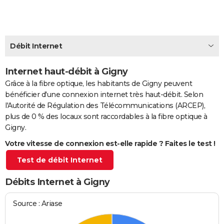
City break
Voyage de noces
Climat
Destinations
Voyage nature
Forum
+
PHOTO
GUIDES D'ACHAT
Débit Internet
BONS PLANS
Internet haut-débit à Gigny
CARTE DE VOEUX
Grâce à la fibre optique, les habitants de Gigny peuvent
Carte Bonne année
Carte Pâques
Carte de Noël
Carte Saint-Valentin
Carte d'anniversaire
DICTIONNAIRE
bénéficier d'une connexion internet très haut-débit. Selon
l'Autorité de Régulation des Télécommunications (ARCEP),
Biographies
Expressions
Dictionnaire
Citations
Proverbes
PROGRAMME TV
plus de 0 % des locaux sont raccordables à la fibre optique à
Gigny.
COPAINS D'AVANT
Votre vitesse de connexion est-elle rapide ? Faites le test !
Se connecter
Collèges
Universités
Service militaire
S'inscrire
Lycées
Primaires
Entreprises
Avis de recherche
AVIS DE DÉCÈS
Test de débit Internet
FORUM
Débits Internet à Gigny
Lifestyle
Sport
Television
Cinema
Bricolage
Culture
Auto
Voyage
Source : Ariase