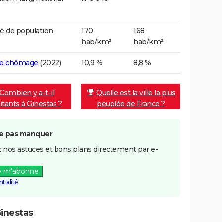
é de population
170
168
hab/km²
hab/km²
de chômage
(2022)
10,9 %
8,8 %
Combien y a-t-il
Quelle est la ville la plus
itants à Ginestas ?
peuplée de France ?
e pas manquer
 nos astuces et bons plans directement par e-
e m'abonne
tialité
inestas