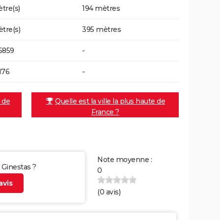
tre(s)
194 mètres
ètre(s)
395 mètres
5859
-
176
-
e de
Quelle est la ville la plus haute de
France ?
Note moyenne :
r Ginestas ?
0
vis
(
0
avis)