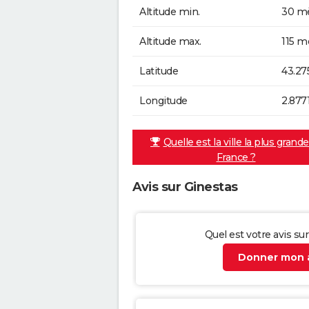
Altitude min.
30 mè
Altitude max.
115 m
Latitude
43.27
Longitude
2.877
Quelle est la ville la plus grand
France ?
Avis sur Ginestas
Quel est votre avis su
Donner mon a