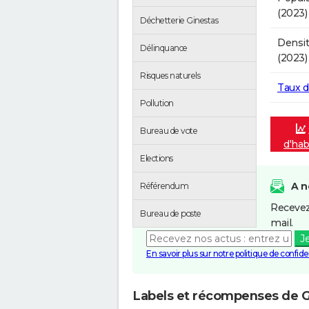
(2023)
Déchetterie Ginestas
Densit
Délinquance
(2023)
Risques naturels
Taux 
Pollution
Bureau de vote
d'hab
Elections
A n
Référendum
Recevez
Bureau de poste
mail.
J
En savoir plus sur notre politique de confiden
Labels et récompenses de G