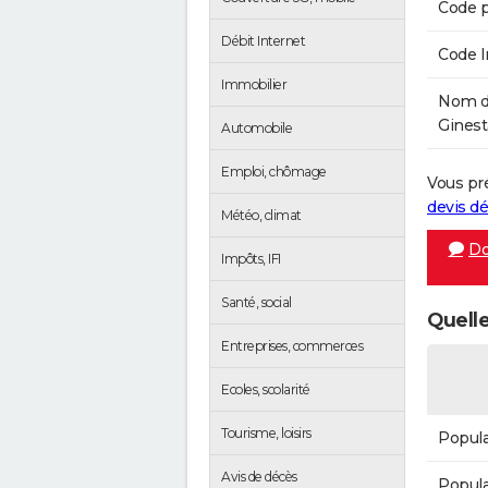
Code p
Débit Internet
Code 
Immobilier
Nom de
Ginest
Automobile
Emploi, chômage
Vous pr
devis 
Météo, climat
Do
Impôts, IFI
Santé, social
Quelle
Entreprises, commerces
Ecoles, scolarité
Tourisme, loisirs
Popula
Avis de décès
Popula