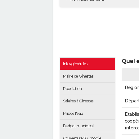
Quel e
Infos générales
Mairie de Ginestas
Régio
Population
Dépar
Salaires à Ginestas
Prix de l'eau
Etabli
coopér
Budget municipal
inter
Couverture 5G, mobile