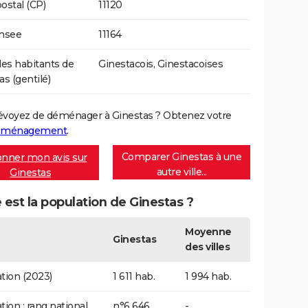
ostal (CP)
11120
Insee
11164
s habitants de
Ginestacois, Ginestacoises
as (gentilé)
évoyez de déménager à Ginestas ? Obtenez votre
déménagement
.
Comparer Ginestas à une
nner mon avis sur
autre ville...
Ginestas
 est la population de Ginestas ?
Moyenne
Ginestas
des villes
tion (2023)
1 611 hab.
1 994 hab.
tion : rang national
n°6 646
-