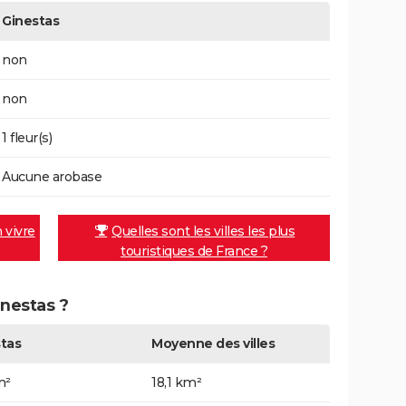
Ginestas
non
non
1 fleur(s)
Aucune arobase
n vivre
Quelles sont les villes les plus
touristiques de France ?
inestas ?
tas
Moyenne des villes
m²
18,1 km²