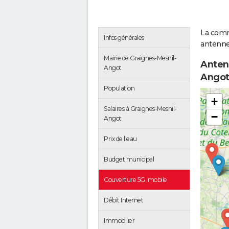
La comm
Infos générales
antenne-
Mairie de Graignes-Mesnil-
Anten
Angot
Ango
Population
+
Salaires à Graignes-Mesnil-
−
Angot
Prix de l'eau
Budget municipal
Couverture 5G, mobile
Débit Internet
Immobilier