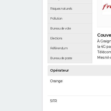
Risques naturels
Pollution
Bureau de vote
Couve
Elections
À Graig
la 4G p
Référendum
Télécom,
Mesnil-
Bureau de poste
Opérateur
Orange
SFR