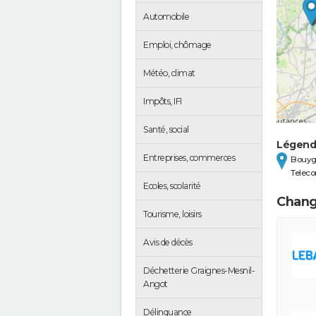
Automobile
Emploi, chômage
Météo, climat
Impôts, IFI
Santé, social
Légen
Entreprises, commerces
Bouyg
Telec
Ecoles, scolarité
Chang
Tourisme, loisirs
Avis de décès
Déchetterie Graignes-Mesnil-
Angot
Délinquance