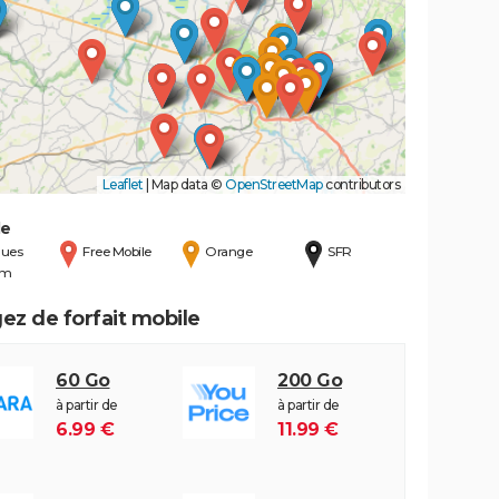
Leaflet
|
Map data ©
OpenStreetMap
contributors
de
ues
Free Mobile
Orange
SFR
om
ez de forfait mobile
60 Go
200 Go
à partir de
à partir de
6.99 €
11.99 €