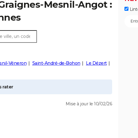
Graignes-Mesnil-Angot
:
Lint
ennes
snil-Véneron
Saint-André-de-Bohon
Le Dézert
 rater
Mise à jour le 10/02/26