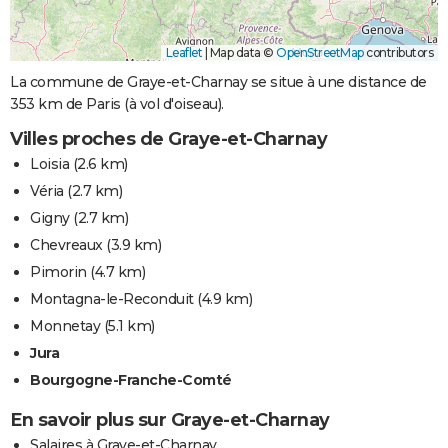
Leaflet
|
Map data ©
OpenStreetMap
contributors
La commune de Graye-et-Charnay se situe à une distance de
353 km de Paris (à vol d'oiseau).
Villes proches de Graye-et-Charnay
Loisia
(2.6 km)
Véria
(2.7 km)
Gigny
(2.7 km)
Chevreaux
(3.9 km)
Pimorin
(4.7 km)
Montagna-le-Reconduit
(4.9 km)
Monnetay
(5.1 km)
Jura
Bourgogne-Franche-Comté
En savoir plus sur Graye-et-Charnay
Salaires à Graye-et-Charnay