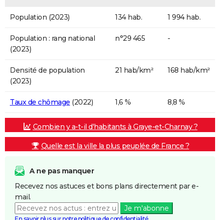
Population (2023)
134 hab.
1 994 hab.
Population : rang national
n°29 465
-
(2023)
Densité de population
21 hab/km²
168 hab/km²
(2023)
Taux de chômage
(2022)
1,6 %
8,8 %
Combien y a-t-il d'habitants à Graye-et-Charnay ?
Quelle est la ville la plus peuplée de France ?
A ne pas manquer
Recevez nos astuces et bons plans directement par e-
mail.
Je m'abonne
En savoir plus sur notre politique de confidentialité