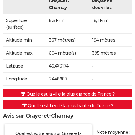
Graye-et-
Moyenne
Charnay
des villes
Superficie
6,3 km²
18,1 km²
(surface)
Altitude min.
367 mètre(s)
194 mètres
Altitude max.
604 mètre(s)
395 mètres
Latitude
46.473174
-
Longitude
5.448987
-
Quelle est la ville la plus grande de France ?
Quelle est la ville la plus haute de France ?
Avis sur Graye-et-Charnay
Note moyenne :
Quel est votre avis sur Graye-et-