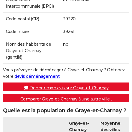
intercommunale (EPCI)
Code postal (CP)
39320
Code Insee
39261
Nom des habitants de
nc
Graye-et-Charnay
(gentilé)
Vous prévoyez de déménager à Graye-et-Charnay ? Obtenez
votre
devis déménagement
.
Donner mon avis sur Graye-et-Charnay
Comparer Graye-et-Charnay à une autre ville...
Quelle est la population de Graye-et-Charnay ?
Graye-et-
Moyenne
Charnay
des villes