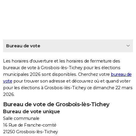
City break
Voyage de noces
Climat
Destinations
Voyage nature
Forum
+
PHOTO
GUIDES D'ACHAT
BONS PLANS
CARTE DE VOEUX
Bureau de vote
Carte Bonne année
Carte Pâques
Carte de Noël
Carte Saint-Valentin
Carte d'anniversaire
DICTIONNAIRE
Les horaires d'ouverture et les horaires de fermeture des
Biographies
Expressions
bureaux de vote à Grosbois-lès-Tichey pour les élections
Dictionnaire
Citations
Proverbes
PROGRAMME TV
municipales 2026 sont disponibles. Cherchez votre
bureau de
vote
pour trouver son adresse et découvrez où et quand voter
COPAINS D'AVANT
pour les élections à Grosbois-lès-Tichey ce dimanche 22 mars
Se connecter
Collèges
Universités
Service militaire
S'inscrire
Lycées
Primaires
Entreprises
Avis de recherche
AVIS DE DÉCÈS
2026.
Bureau de vote de Grosbois-lès-Tichey
FORUM
Bureau de vote unique
Lifestyle
Sport
Television
Cinema
Bricolage
Culture
Auto
Voyage
Salle communale
16 Rue de Franche-comté
21250 Grosbois-lès-Tichey