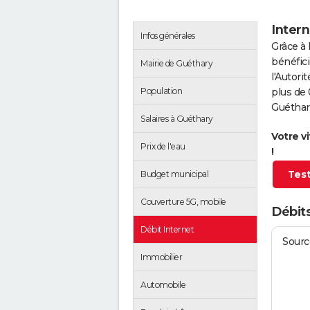
Intern
Infos générales
Grâce à 
bénéfici
Mairie de Guéthary
l'Autor
Population
plus de 
Guéthar
Salaires à Guéthary
Votre v
Prix de l'eau
!
Test
Budget municipal
Couverture 5G, mobile
Débits
Débit Internet
Source
Immobilier
Automobile