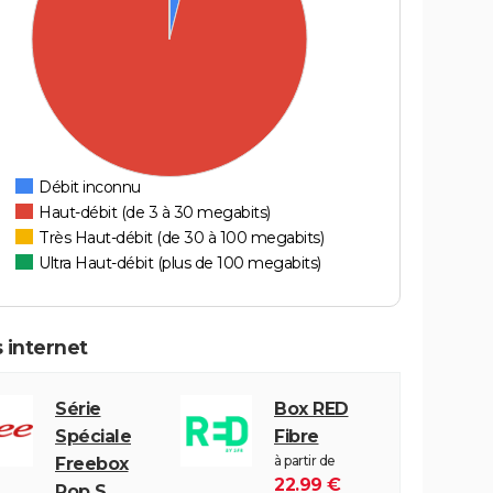
Débit inconnu
Haut-débit (de 3 à 30 megabits)
Très Haut-débit (de 30 à 100 megabits)
Ultra Haut-débit (plus de 100 megabits)
 internet
Série
Box RED
Spéciale
Fibre
à partir de
Freebox
22.99 €
Pop S