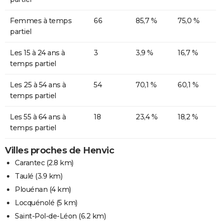
Femmes à temps
66
85,7 %
75,0 %
partiel
Les 15 à 24 ans à
3
3,9 %
16,7 %
temps partiel
Les 25 à 54 ans à
54
70,1 %
60,1 %
temps partiel
Les 55 à 64 ans à
18
23,4 %
18,2 %
temps partiel
Villes proches de Henvic
Carantec
(2.8 km)
Taulé
(3.9 km)
Plouénan
(4 km)
Locquénolé
(5 km)
Saint-Pol-de-Léon
(6.2 km)