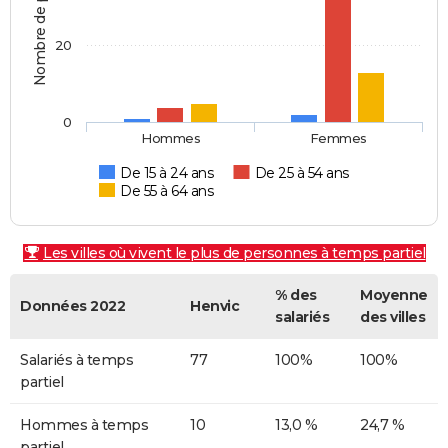
Nombre de personnes
20
0
Hommes
Femmes
De 15 à 24 ans
De 25 à 54 ans
De 55 à 64 ans
Les villes où vivent le plus de personnes à temps partiel
% des
Moyenne
Données 2022
Henvic
salariés
des villes
Salariés à temps
77
100%
100%
partiel
Hommes à temps
10
13,0 %
24,7 %
partiel