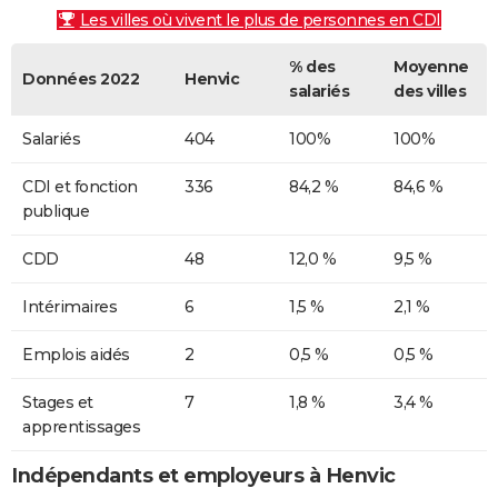
Les villes où vivent le plus de personnes en CDI
% des
Moyenne
Données 2022
Henvic
salariés
des villes
Salariés
404
100%
100%
CDI et fonction
336
84,2 %
84,6 %
publique
CDD
48
12,0 %
9,5 %
Intérimaires
6
1,5 %
2,1 %
Emplois aidés
2
0,5 %
0,5 %
Stages et
7
1,8 %
3,4 %
apprentissages
Indépendants et employeurs à Henvic