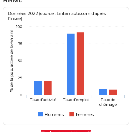
Henvic
Données 2022 (source : Linternaute.com d'après
l'Insee)
100
% de la pop. active de 15-64 ans
75
50
25
0
Taux d'activité
Taux d'emploi
Taux de
chômage
Hommes
Femmes