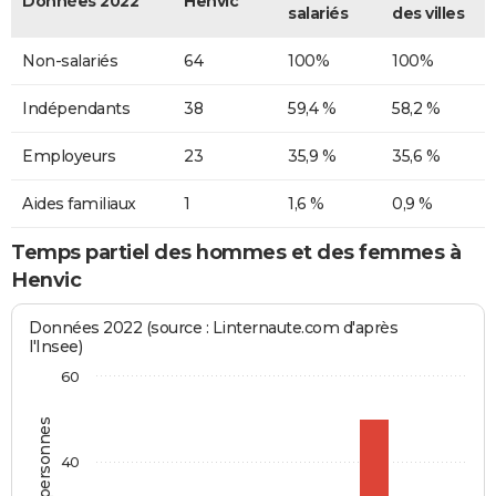
Données 2022
Henvic
salariés
des villes
Non-salariés
64
100%
100%
Indépendants
38
59,4 %
58,2 %
Employeurs
23
35,9 %
35,6 %
Aides familiaux
1
1,6 %
0,9 %
Temps partiel des hommes et des femmes à
Henvic
Données 2022 (source : Linternaute.com d'après
l'Insee)
60
40