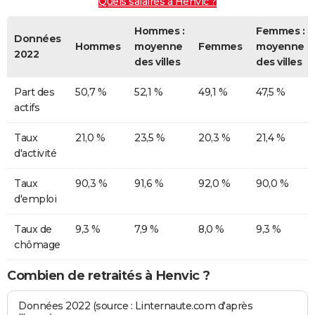
Quels salaires à Henvic ?
Hommes :
Femmes :
Données
Hommes
moyenne
Femmes
moyenne
2022
des villes
des villes
Part des
50,7 %
52,1 %
49,1 %
47,5 %
actifs
Taux
21,0 %
23,5 %
20,3 %
21,4 %
d'activité
Taux
90,3 %
91,6 %
92,0 %
90,0 %
d'emploi
Taux de
9,3 %
7,9 %
8,0 %
9,3 %
chômage
Combien de retraités à Henvic ?
Données 2022 (source : Linternaute.com d'après