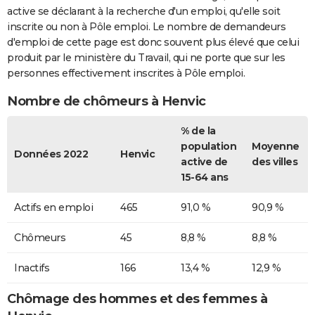
active se déclarant à la recherche d'un emploi, qu'elle soit
inscrite ou non à Pôle emploi. Le nombre de demandeurs
d'emploi de cette page est donc souvent plus élevé que celui
produit par le ministère du Travail, qui ne porte que sur les
personnes effectivement inscrites à Pôle emploi.
Nombre de chômeurs à Henvic
% de la
population
Moyenne
Données 2022
Henvic
active de
des villes
15-64 ans
Actifs en emploi
465
91,0 %
90,9 %
Chômeurs
45
8,8 %
8,8 %
Inactifs
166
13,4 %
12,9 %
Chômage des hommes et des femmes à