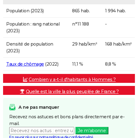
Population (2023)
865 hab.
1 994 hab.
Population : rang national
n°11 188
-
(2023)
Densité de population
29 hab/km²
168 hab/km²
(2023)
Taux de chômage
(2022)
11,1 %
8,8 %
Combien y a-t-il d'habitants à Hommes ?
Quelle est la ville la plus peuplée de France ?
A ne pas manquer
Recevez nos astuces et bons plans directement par e-
mail.
Je m'abonne
En savoir plus sur notre politique de confidentialité