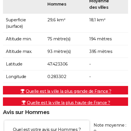
Moyenne
Hommes
des villes
Superficie
29,6 km²
18,1 km²
(surface)
Altitude min.
75 mètre(s)
194 mètres
Altitude max.
93 mètre(s)
395 mètres
Latitude
47.423306
-
Longitude
0.283302
-
Quelle est la ville la plus grande de France ?
Quelle est la ville la plus haute de France ?
Avis sur Hommes
Note moyenne :
Quel est votre avis sur Hommes ?