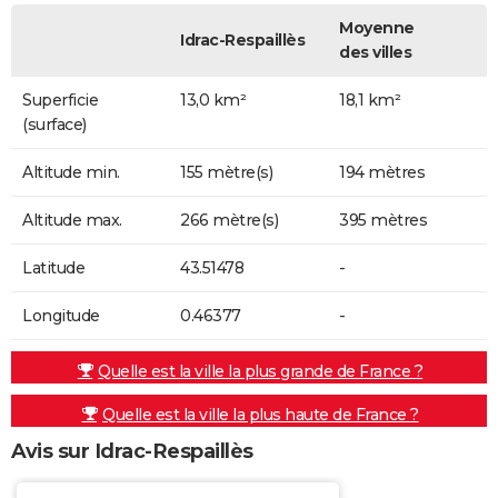
Moyenne
Idrac-Respaillès
des villes
Superficie
13,0 km²
18,1 km²
(surface)
Altitude min.
155 mètre(s)
194 mètres
Altitude max.
266 mètre(s)
395 mètres
Latitude
43.51478
-
Longitude
0.46377
-
Quelle est la ville la plus grande de France ?
Quelle est la ville la plus haute de France ?
Avis sur Idrac-Respaillès