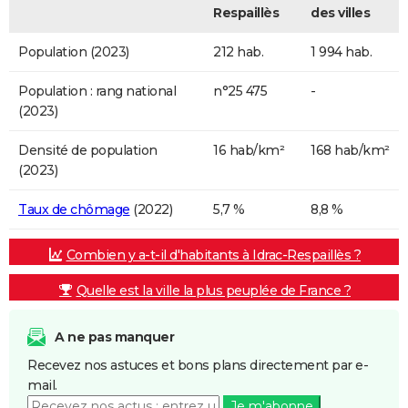
Respaillès
des villes
Population (2023)
212 hab.
1 994 hab.
Population : rang national
n°25 475
-
(2023)
Densité de population
16 hab/km²
168 hab/km²
(2023)
Taux de chômage
(2022)
5,7 %
8,8 %
Combien y a-t-il d'habitants à Idrac-Respaillès ?
Quelle est la ville la plus peuplée de France ?
A ne pas manquer
Recevez nos astuces et bons plans directement par e-
mail.
Je m'abonne