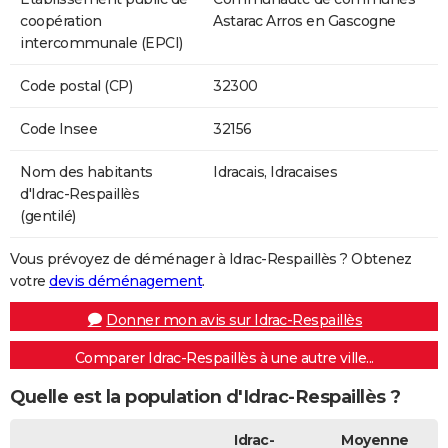
coopération
Astarac Arros en Gascogne
intercommunale (EPCI)
Code postal (CP)
32300
Code Insee
32156
Nom des habitants
Idracais, Idracaises
d'Idrac-Respaillès
(gentilé)
Vous prévoyez de déménager à Idrac-Respaillès ? Obtenez
votre
devis déménagement
.
Donner mon avis sur Idrac-Respaillès
Comparer Idrac-Respaillès à une autre ville...
Quelle est la population d'Idrac-Respaillès ?
Idrac-
Moyenne