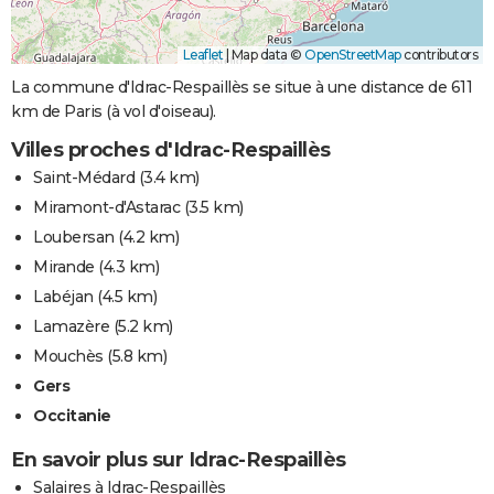
Leaflet
|
Map data ©
OpenStreetMap
contributors
La commune d'Idrac-Respaillès se situe à une distance de 611
km de Paris (à vol d'oiseau).
Villes proches d'Idrac-Respaillès
Saint-Médard
(3.4 km)
Miramont-d'Astarac
(3.5 km)
Loubersan
(4.2 km)
Mirande
(4.3 km)
Labéjan
(4.5 km)
Lamazère
(5.2 km)
Mouchès
(5.8 km)
Gers
Occitanie
En savoir plus sur Idrac-Respaillès
Salaires à Idrac-Respaillès