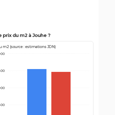
e prix du m2 à Jouhe ?
au m2 (source : estimations JDN)
000
500
000
500