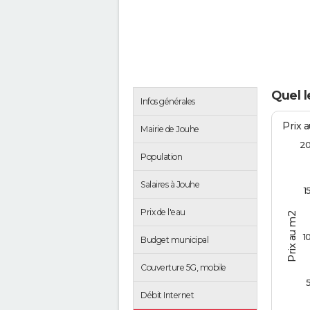
Quel l
Infos générales
Prix 
Mairie de Jouhe
2
Population
Salaires à Jouhe
1
Prix de l'eau
Prix au m2
1
Budget municipal
Couverture 5G, mobile
Débit Internet