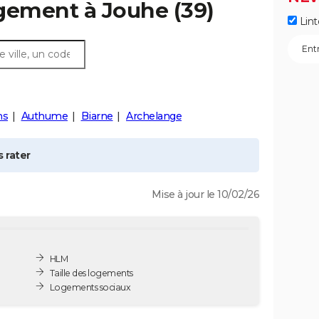
ogement à
Jouhe
(39)
Lint
ns
Authume
Biarne
Archelange
 rater
Mise à jour le 10/02/26
HLM
Taille des logements
Logements sociaux