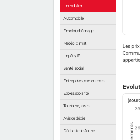
Immobilier
Automobile
Emploi, chômage
Météo, climat
Les prix
Communa
Impôts, IFI
apparti
Santé, social
Entreprises, commerces
Evolut
Ecoles, scolarité
(sourc
Tourisme, loisirs
2
Avis de décès
2
Déchetterie Jouhe