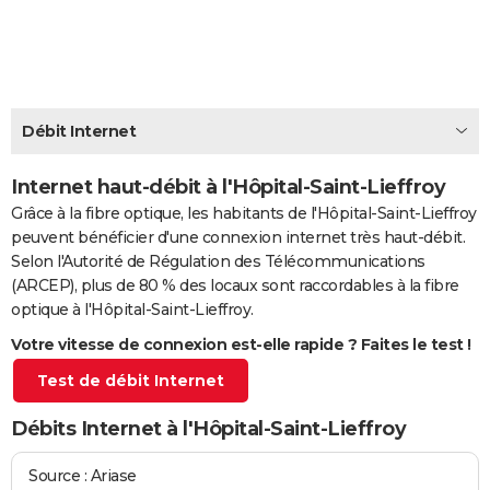
City break
Voyage de noces
Climat
Destinations
Voyage nature
Forum
+
PHOTO
GUIDES D'ACHAT
BONS PLANS
Débit Internet
CARTE DE VOEUX
Internet haut-débit à l'Hôpital-Saint-Lieffroy
Carte Bonne année
Carte Pâques
Carte de Noël
Carte Saint-Valentin
Carte d'anniversaire
DICTIONNAIRE
Grâce à la fibre optique, les habitants de l'Hôpital-Saint-Lieffroy
peuvent bénéficier d'une connexion internet très haut-débit.
Biographies
Expressions
Dictionnaire
Citations
Proverbes
PROGRAMME TV
Selon l'Autorité de Régulation des Télécommunications
(ARCEP), plus de 80 % des locaux sont raccordables à la fibre
COPAINS D'AVANT
optique à l'Hôpital-Saint-Lieffroy.
Se connecter
Collèges
Universités
Service militaire
S'inscrire
Lycées
Primaires
Entreprises
Avis de recherche
AVIS DE DÉCÈS
Votre vitesse de connexion est-elle rapide ? Faites le test !
Test de débit Internet
FORUM
Lifestyle
Sport
Television
Cinema
Bricolage
Culture
Auto
Voyage
Débits Internet à l'Hôpital-Saint-Lieffroy
Source : Ariase