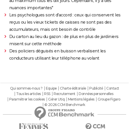
au maximum tous les dix jours. Cependant, il y a des
nuances importantes"
Les psychologues sont d'accord : ceux qui conservent les
reçus ou les vieux tickets de caisses ne sont pas des
accumulateurs, mais ont besoin de contrôle
Du carton au lieu du gazon : de plus en plus de jardiniers
misent sur cette méthode
Des policiers déguisés en buisson verbalisent les
conducteurs utilisant leur téléphone au volant
Qui sommes-nous ?
Equipe
Charte éditoriale
Publicité
Contact
Tous les articles
RSS
Recrutement
Données personnelles
Paramétrer les cookies
Gérer Utiq
Mentions légales
Groupe Figaro
© 2026 CCM Benchmark