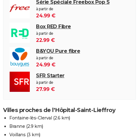
Série Spéciale Freebox Pop S
à partir de
24.99 €
Box RED Fibre
à partir de
22.99 €
B&YOU Pure fibre
à partir de
24.99 €
SFR Starter
à partir de
27.99 €
Villes proches de l'Hôpital-Saint-Lieffroy
Fontaine-lès-Clerval
(2.6 km)
Branne
(2.9 km)
Voillans
(3 km)