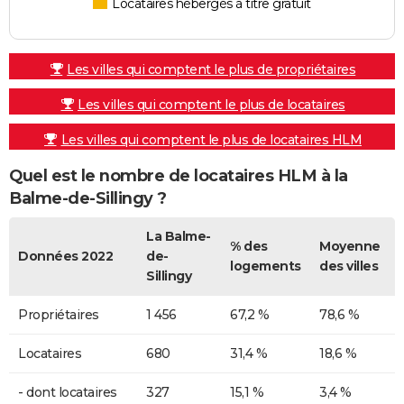
Locataires hébergés à titre gratuit
Les villes qui comptent le plus de propriétaires
Les villes qui comptent le plus de locataires
Les villes qui comptent le plus de locataires HLM
Quel est le nombre de locataires HLM à la
Balme-de-Sillingy ?
La Balme-
% des
Moyenne
Données 2022
de-
logements
des villes
Sillingy
Propriétaires
1 456
67,2 %
78,6 %
Locataires
680
31,4 %
18,6 %
- dont locataires
327
15,1 %
3,4 %