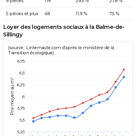
4 pièces
119
29,5 %
27,8 %
5 pièces et plus
48
11,9 %
7,5 %
Loyer des logements sociaux à la Balme-de-
Sillingy
(source : Linternaute.com d'après le ministère de la
Transition écologique)
6,75
6,5
Prix moyen au m²
6,25
6
5,75
5,5
5,25