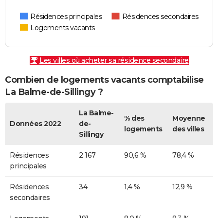
Résidences principales
Résidences secondaires
Logements vacants
Les villes où acheter sa résidence secondaire
Combien de logements vacants comptabilise
La Balme-de-Sillingy ?
La Balme-
% des
Moyenne
Données 2022
de-
logements
des villes
Sillingy
Résidences
2 167
90,6 %
78,4 %
principales
Résidences
34
1,4 %
12,9 %
secondaires