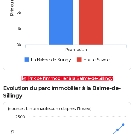
Prix au m2
2k
1k
0k
Prix médian
La Balme-de-Sillingy
Haute-Savoie
Prix de l'immobilier à la Balme-de-Sillingy
Evolution du parc immobilier à la Balme-de-
Sillingy
(source : Linternaute.com d'après l'Insee)
2500