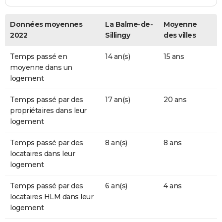
Données moyennes
La Balme-de-
Moyenne
2022
Sillingy
des villes
Temps passé en
14 an(s)
15 ans
moyenne dans un
logement
Temps passé par des
17 an(s)
20 ans
propriétaires dans leur
logement
Temps passé par des
8 an(s)
8 ans
locataires dans leur
logement
Temps passé par des
6 an(s)
4 ans
locataires HLM dans leur
logement