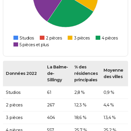
Studios
2 pièces
3 pièces
4 pièces
5 pièces et plus
La Balme-
% des
Moyenne
Données 2022
de-
résidences
des villes
Sillingy
principales
Studios
61
2,8 %
0,9 %
2 pièces
267
12,3 %
4,4 %
3 pièces
404
18,6 %
13,4 %
4 pièces
557
25,7 %
25,2 %