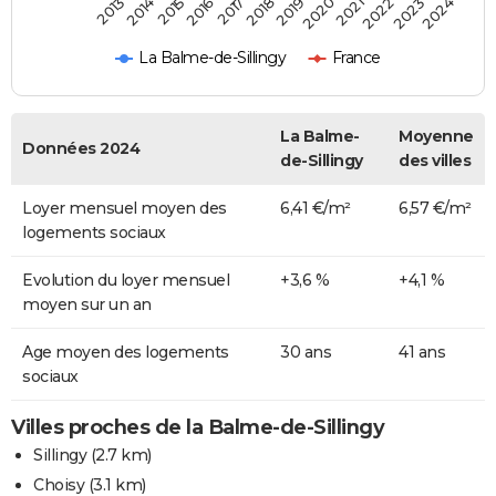
2014
2017
2020
2023
2015
2018
2021
2024
2013
2016
2019
2022
La Balme-de-Sillingy
France
La Balme-
Moyenne
Données 2024
de-Sillingy
des villes
Loyer mensuel moyen des
6,41 €/m²
6,57 €/m²
logements sociaux
Evolution du loyer mensuel
+3,6 %
+4,1 %
moyen sur un an
Age moyen des logements
30 ans
41 ans
sociaux
Villes proches de la Balme-de-Sillingy
Sillingy
(2.7 km)
Choisy
(3.1 km)