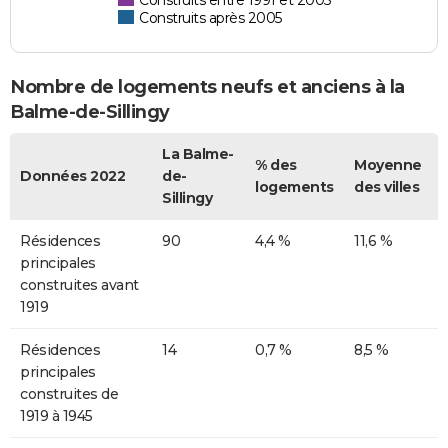
Construits entre 1991 et 2005
Construits après 2005
Nombre de logements neufs et anciens à la
Balme-de-Sillingy
La Balme-
% des
Moyenne
Données 2022
de-
logements
des villes
Sillingy
Résidences
90
4,4 %
11,6 %
principales
construites avant
1919
Résidences
14
0,7 %
8,5 %
principales
construites de
1919 à 1945