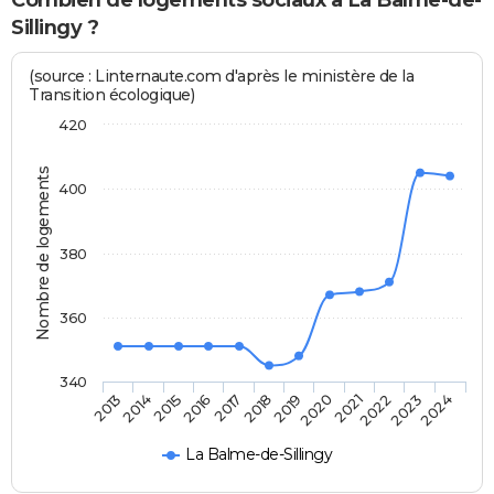
Combien de logements sociaux à La Balme-de-
Sillingy ?
(source : Linternaute.com d'après le ministère de la
Transition écologique)
420
Nombre de logements
400
380
360
340
2014
2017
2020
2023
2015
2018
2021
2024
2013
2016
2019
2022
La Balme-de-Sillingy