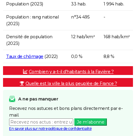
Population (2023)
33 hab.
1 994 hab.
Population : rang national
n°34 495
-
(2023)
Densité de population
12 hab/km²
168 hab/km²
(2023)
Taux de chômage
(2022)
0,0 %
8,8 %
Combien y a-t-il d'habitants à la Favière ?
Quelle est la ville la plus peuplée de France ?
A ne pas manquer
Recevez nos astuces et bons plans directement par e-
mail.
Je m'abonne
En savoir plus sur notre politique de confidentialité