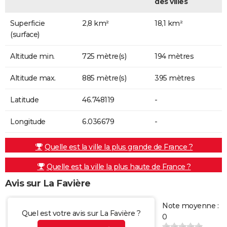
des villes
Superficie
2,8 km²
18,1 km²
(surface)
Altitude min.
725 mètre(s)
194 mètres
Altitude max.
885 mètre(s)
395 mètres
Latitude
46.748119
-
Longitude
6.036679
-
Quelle est la ville la plus grande de France ?
Quelle est la ville la plus haute de France ?
Avis sur La Favière
Note moyenne :
Quel est votre avis sur La Favière ?
0