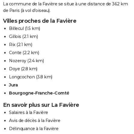
La commune de la Favière se situe à une distance de 362 km
de Paris (à vol d'oiseau).
Villes proches de la Favière
Billecul
(1.5 km)
Gillois
(2.1 km)
Rix
(2.1 km)
Conte
(2.2 km)
Nozeroy
(2.4 km)
Doye
(2.8 km)
Longcochon
(3.8 km)
Jura
Bourgogne-Franche-Comté
En savoir plus sur La Favière
Salaires à la Favière
Avis de décès à la Favière
Délinquance à la Favière